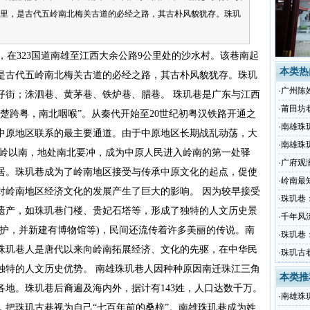
公里，是古代五岭南北梅关古道的必经之路，其古朴风貌犹存。珠玑
，在323国道南雄至江西大余公路9公里处的沙水村。该巷南起
本类热
，是古代五岭南北梅关古道的必经之路，其古朴风貌犹存。
珠玑
·
广州陈
仔街；洙泗巷、黄茅巷、铁炉巷、腊巷。 珠玑巷是广东与江西
·
莆田坊
楚跨粤，南北咽喉”。从秦代开始至20世纪初粤汉铁路开通之
·
南雄珠
中原地区联系的最主要通道。由于中原地区长期战乱动荡，大
·
南雄珠
梅岭以南，地处南北要冲，成为中原人民进入岭南的第一处驿
·
广府观
居。珠玑巷成为了岭南地区接受与传承中原文化的起点，促使
·
岭南最
对岭南地区经济文化的发展产生了巨大的影响。 因为较早接受
·
珠玑巷
遗产，如珠玑巷门楼、贵妃石塔等，形成了独特的人文历史景
·
千年风
保护，并新建有博物馆等)，民间还流传着许多美丽的传说。南
·
珠玑巷
珠玑巷人是唐代以来向岭南拓展经济、文化的先驱，在中华民
·
珠玑古
独特的人文历史优势。 南雄珠玑巷人因种种原因南迁珠江三角
本类推
地。珠玑巷后裔遍及海内外，据计有143姓，人口达数千万。
·
南雄珠
，把珠玑古巷视为自己“七百年前的桑梓”。南雄珠玑巷成为姓