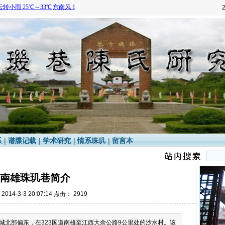
系
|
谱牒记载
|
学术研究
|
情系珠玑
|
留言本
南雄珠玑巷简介
014-3-3 20:07:14 点击：
2919
城北部偏东，在323国道南雄至江西大余公路9公里处的沙水村。该