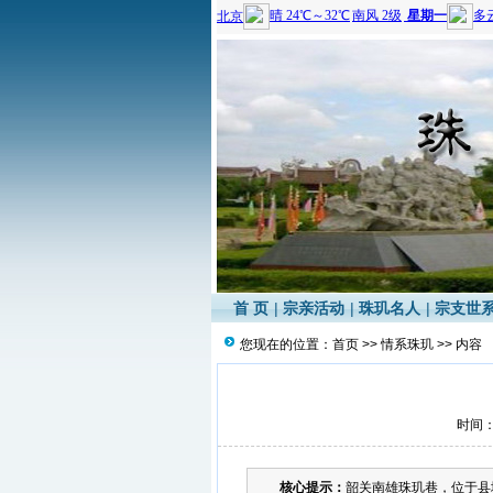
首 页
|
宗亲活动
|
珠玑名人
|
宗支世
您现在的位置：
首页
>>
情系珠玑
>> 内容
时间：2
核心提示：
韶关南雄珠玑巷，位于县