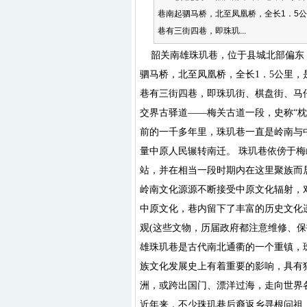
巷南起驷马桥，北至凤凰桥，全长1．5
巷有三街四巷，即珠玑...
韶关南雄
珠玑巷
，位于县城北部偏东
驷马桥，北至凤凰桥，全长1．5公里
巷
有三街四巷，即珠玑街、棋盘街、马
交界古驿道——梅关古道一段，史称“枕
前的一千多年里，珠玑巷一直是岭南与
量中原人民辗转南迁。 珠玑巷依傍于
站，并在相当一段时期内在这里聚族而
岭南文化源源不断接受中原文化辐射，
中原文化，巷内留下了丰富的历史文化
观(这些文物，历届政府都注意维修、
雄珠玑巷是古代南北通衢的一个重镇，
族文化发展史上有着重要的影响，具有
洲，或跨出国门、漂洋过海，走向世界各
近年来，不少珠玑巷后裔返乡寻根问祖