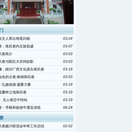
门
姓文人辈出将星闪烁
03-24
巷：珠玑巷内文脉昌盛
03-07
玑巷简介
03-03
玑巷与陈氏大宗祠掠影
03-03
澜：踏访广府文化源头珠玑巷
03-19
知名的古巷:南雄珠玑巷
03-03
：弘扬祖德 凝聚力量
03-19
流桑梓之地珠玑巷
03-19
： 北人南迁中转站
03-19
巷：寻根和旅游中遇见传统
06-24
荐
玑巷颍川联谊会年终工作总结
02-02