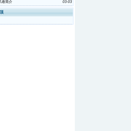
玑巷简介
03-03
顶