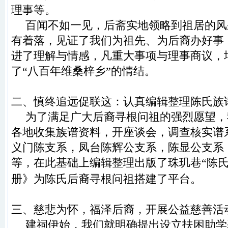
理事
等。
百闻不如一见
，
后斋实地领略
到祖居的风
有着落，
见证了我们为祖先
、
为后裔办好事
进了理解与情感，
凡重大事项与理事商议
，
了
“
八百年维桑梓乡
”的情结。
二
、
慎终追远促联这：认真编辑整理
陈氏
族
为了满足广大后裔寻根问祖的强烈愿望
，
各
地收集族谱资料
，
开座谈会
，
调查核实谱
义门陈
支系
，
凤台陈辉公支系
，
陈显公支系
等，在此基础
上编辑整理出版了
珠玑巷
“
陈
册》为
陈氏
后裔寻根问祖搭建了平台。
三、
慈悲
为怀
，
福泽后裔
，
开展公益慈善活
建祠伊始
，
我们就明确提出设立扶困助学