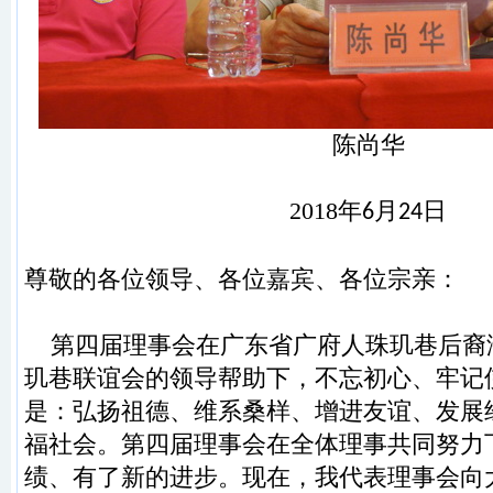
陈尚华
2018
年
月
日
6
24
尊敬的各位领导
、
各位嘉宾
、
各位宗亲：
第四届理事会在广东省广府人
珠玑巷
后裔
玑巷
联谊会
的领导帮助下
，
不忘初心
、
牢记
是：弘扬
祖德
、
维系桑样
、
增进友谊
、
发展
福
社会。第四
届理事会在全体理事共同努力
绩、有了新的进步。
现在
，
我代表理事会向