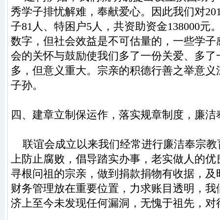
秀
学子排忧解难
，
奉献爱心。因此我们对
20
子
81
人、
特困户
5
人
，
共资助资金
138000
元
数字，
但社会效益是不可估量的
，
一些学子
会的关怀与鼓
励使我们多了一份关爱
、
多了
多，
但意义重大。宗亲的积德行善之举意义
子孙。
四
、
建章立制保运作
，
落实规章制度
，
廉洁
联谊会成立以来我们经常进行廉洁奉宗教
上
防止腐败
，
倡导踏实办事
，
老实做人
的优
寻根
问祖的宗亲，
做到捐款捐物有收据
，
及
财务管理放
在重要位置
，
力求账目透明
，
我
济上至今未发现
任何漏洞
，
无愧于祖先
，
对