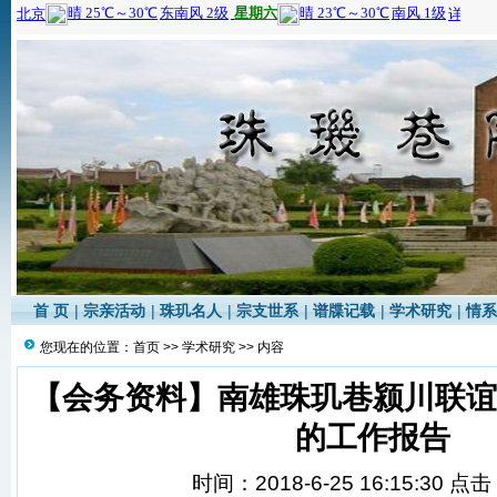
首 页
|
宗亲活动
|
珠玑名人
|
宗支世系
|
谱牒记载
|
学术研究
|
情系
您现在的位置：
首页
>>
学术研究
>> 内容
【会务资料】南雄珠玑巷颍川联
的工作报告
时间：2018-6-25 16:15:30 点