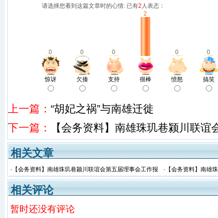
请选择您看到这篇文章时的心情: 已有
2
人表态：
2
0
0
0
0
0
惊讶
欠揍
支持
很棒
愤怒
搞笑
上一篇：
“胡妃之祸”与南雄迁徙
下一篇：
【会务资料】南雄珠玑巷颍川联谊
相关文章
·
【会务资料】南雄珠玑巷颍川联谊会第五届理事会工作报
·
【会务资料】南雄珠
告
相关评论
暂时还没有评论