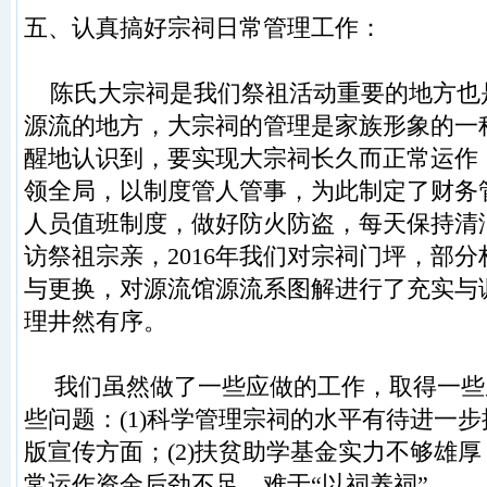
五
、
认真搞好宗祠日常管理工作：
陈氏
大宗祠是我们祭祖活动重要的地方也
源流
的地方
，
大宗祠的管理是家族形象的一
醒地认识
到
，
要实现大宗祠长久而正常运作
领全局
，以
制度管人管事
，
为此制定了财务
人员值班制度，
做好防火防盗
，
每天保持清
访祭祖宗亲
，
20
16
年
我们对宗祠门
坪，
部分
与更
换，对源流馆源流系
图解进行了充实与
理井然有序。
我们虽然做了一些应做的工作
，
取得一些
些
问题
：
(1)
科学管理宗祠的水平有待进一步
版宣传
方面
；
(2)
扶贫助学基金实力不够雄厚
常运作资金
后劲不足
，
难于
“以祠养祠
”
。