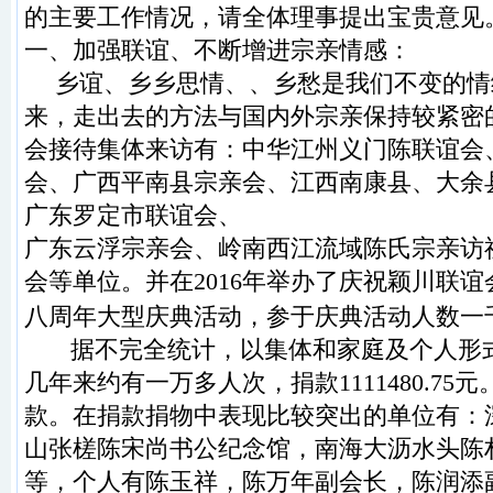
的
主要工作情况，请全体
理事提出宝贵意见
一
、
加强联谊
、
不断增进宗亲情感：
乡谊
、
乡乡思情
、、
乡愁是我们不变的情
来，
走出去的方法与国内外宗亲保持较紧密
会接待集体来访
有：中华江州义门陈联谊会
会
、广西平南县宗亲会、
江西南康县
、
大余
广东罗定市联谊会、
广东云浮宗亲会
、
岭南西江流域
陈氏
宗亲访
会等
单位。并在
2016
年举办了庆祝颖川联谊
八周年
大型庆典活动
，
参于庆典活动人数一
据不完全统计
，
以集体和家庭及个人形
几年
来约有一万多人次
，
捐款
1111480.75
元
款。
在捐款
捐物中表现比较突出的单位有：
山张
槎
陈宋尚
书公纪念
馆
，
南海大沥水头陈
等
，
个人有陈玉
祥，
陈万年副会长
，
陈润添