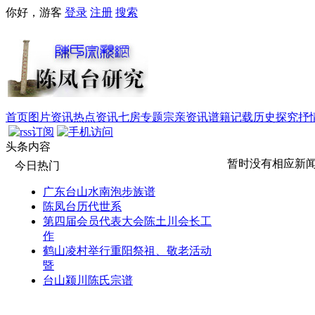
你好，游客
登录
注册
搜索
首页
图片资讯
热点资讯
七房专题
宗亲资讯
谱籍记载
历史探究
抒
头条内容
暂时没有相应新
今日热门
广东台山水南泡步族谱
陈凤台历代世系
第四届会员代表大会陈土川会长工
作
鹤山凌村举行重阳祭祖、敬老活动
暨
台山颍川陈氏宗谱