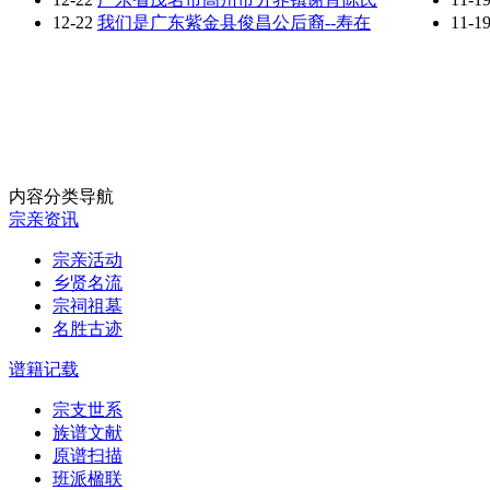
12-22
我们是广东紫金县俊昌公后裔--寿在
11-1
内容分类导航
宗亲资讯
宗亲活动
乡贤名流
宗祠祖墓
名胜古迹
谱籍记载
宗支世系
族谱文献
原谱扫描
班派楹联