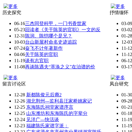
历史探究
抒情缅怀
06-16
三杰同登科甲，一门书香世家
03-0
05-23
回读者《关于陈英的官职》一文的反
03-0
12-31
陈润、陈恺哪个是兄？
01-2
10-03
台山新屋村命名史迹追踪
12-0
07-24
奋飞不计年著新作
11-1
04-06
关于陈英的官职
11-1
11-19
谈有志官职
06-1
11-08
再谈陈遇夫“萃涣之义”在治谱的价
03-1
留言讨论区
凤台研究
12-28
新都陈俊元后裔2
01-3
12-26
湖北荆州---监利县汪家桥姚家记
09-2
12-25
东海陈氏祠堂家谱序言
01-2
12-25
山东潍坊和东海陈氏的字辈分
01-1
12-24
见洋广---快活谈
11-1
12-23
福建陈氏家谱字派：
11-1
12-22
广东省茂名市高州市分界镇谢宵陈氏
11-1