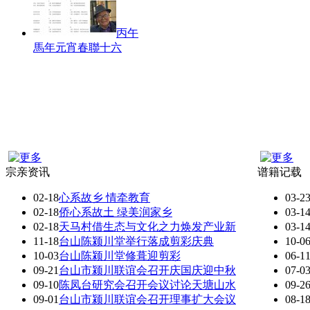
丙午
馬年元宵春聯十六
宗亲资讯
谱籍记载
02-18
心系故乡 情牵教育
03-2
02-18
侨心系故土 绿美润家乡
03-1
02-18
天马村借生态与文化之力焕发产业新
03-1
11-18
台山陈颍川堂举行落成剪彩庆典
10-0
10-03
台山陈颍川堂修葺迎剪彩
06-1
09-21
台山市颍川联谊会召开庆国庆迎中秋
07-0
09-10
陈凤台研究会召开会议讨论天塘山水
09-2
09-01
台山市颍川联谊会召开理事扩大会议
08-1