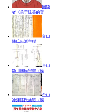
回读
者《关于陈英的官
台山
陳氏班派字聯
台山
颖川陈氏宗谱（谟
台山
冲泮陈氏族谱（谟