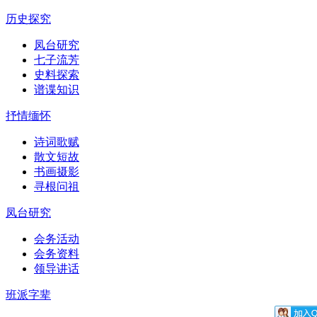
历史探究
凤台研究
七子流芳
史料探索
谱谍知识
抒情缅怀
诗词歌赋
散文短故
书画摄影
寻根问祖
凤台研究
会务活动
会务资料
领导讲话
班派字辈