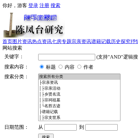
你好，游客
登录
注册
搜索
首页
图片资讯
热点资讯
七房专题
宗亲资讯
谱籍记载
历史探究
抒
网站搜索
关键字：
(支持"AND"逻辑搜
搜索内容：
标题
内容
作者
搜索分类：
日期范围：
从
到
搜索