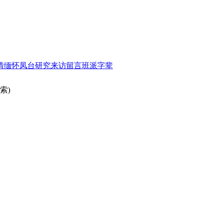
情缅怀
凤台研究
来访留言
班派字辈
索)