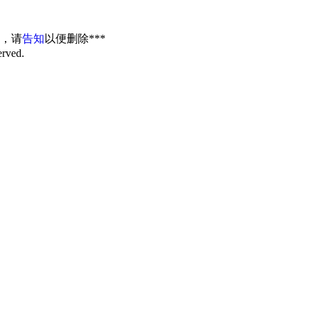
权，请
告知
以便删除***
erved.