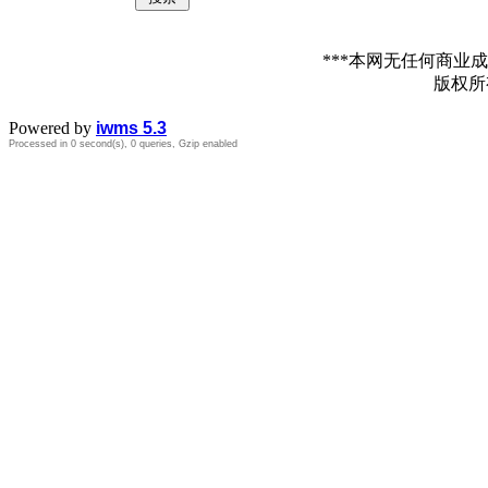
***本网无任何商
版权
Powered by
iwms 5.3
Processed in 0 second(s), 0 queries, Gzip enabled