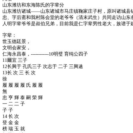
山东潍坊和东海陈氏的字辈分
山东潍坊诸城——山东诸城市马庄镇鞠家庄子村，原叫诸城县
忠、字后斋和我村陈会堂的老爷爷（清末武生）共同走访山东各
人明字辈爷爷是叔伯兄弟，目前我是仁字辈男性老大，族谱于
字辈：
世玉德廷景，
文明会家安，
仁海永昌泰，------------10明璧 育纯公四子
11爾宜 三子
12长興于 孔氏三子 次志于 二子 三興逺
13长 次 三 长 次
徐
履 履 履 履 氏 履 履
無
忠 亨 輝 泰 嗣 荣 輝
一 二 二 子
子 子
14 长 次
登 金 金
榜 瑞 玉 就