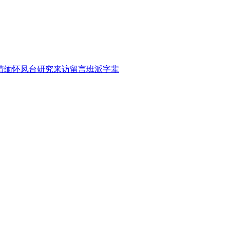
情缅怀
凤台研究
来访留言
班派字辈