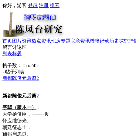
你好，游客
登录
注册
搜索
首页
图片资讯
热点资讯
七房专题
宗亲资讯
谱籍记载
历史探究
抒
留言讨论区
列表标题
帖子数：155/245
› 帖子列表
新都陈俊元后裔2
新都陈俊元后裔
2
字辈（版本一）
：
大学扬俊臣，------俊
怀应维德光。
朝廷征志士，
辅弼启忠良。