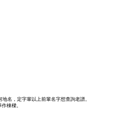
何地名，定字輩以上前輩名字想查詢老譜。
舉作棟樑。
。