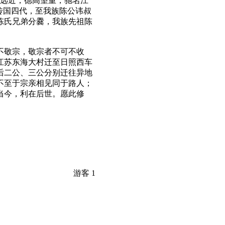
闻远近，德高望重，驰名江
传国四代，至我族陈公讳叔
陈氏兄弟分爨，我族先祖陈
不敬宗，敬宗者不可不收
江苏东海大村迁至日照西车
后二公、三公分别迁往异地
不至于宗亲相见同于路人；
当今，利在后世。愿此修
游客
1