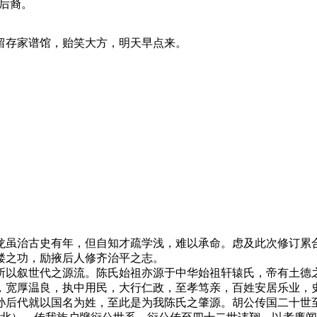
-后裔。
留存家谱馆，贻笑大方，明天早点来。
龙虽治古史有年，但自知才疏学浅，难以承命。虑及此次修订累
缕之功，励掖后人修齐治平之志。
所以叙世代之源流。陈氏始祖亦源于中华始祖轩辕氏，帝有土德
，宽厚温良，执中用民，大行仁政，至孝笃亲，百姓安居乐业，
孙后代就以国名为姓，至此是为我陈氏之肇源。胡公传国二十世