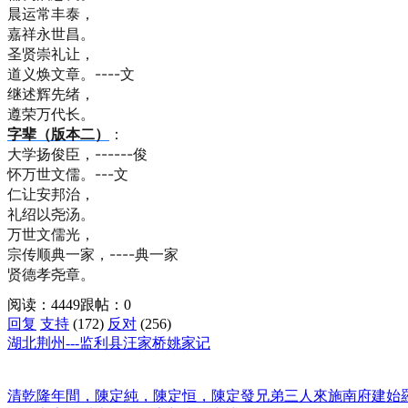
晨运常丰泰，
嘉祥永世昌。
圣贤崇礼让，
道义焕文章。----文
继述辉先绪，
遵荣万代长。
字辈（版本二）
：
大学扬俊臣，------俊
怀万世文儒。---文
仁让安邦治，
礼绍以尧汤。
万世文儒光，
宗传顺典一家，----典一家
贤德孝尧章。
阅读：4449
跟帖：0
回复
支持
(172)
反对
(256)
湖北荆州---监利县汪家桥姚家记
清乾隆年間，陳定純，陳定恒，陳定發兄弟三人來施南府建始