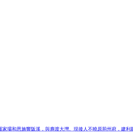
羅家壩和恩施響阪溪，與麂渡大灣。現後人不曉原荊州府，建利