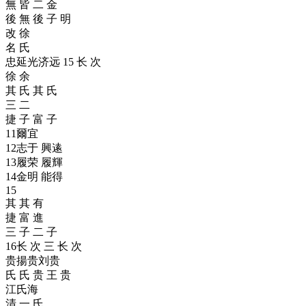
無 皆 二 金
後 無 後 子 明
改 徐
名 氏
忠延光济远 15 长 次
徐 余
其 氏 其 氏
三 二
捷 子 富 子
11爾宜
12志于 興逺
13履荣 履輝
14金明 能得
15
其 其 有
捷 富 進
三 子 二 子
16长 次 三 长 次
贵揚贵刘贵
氏 氏 贵 王 贵
江氏海
清 一 氏