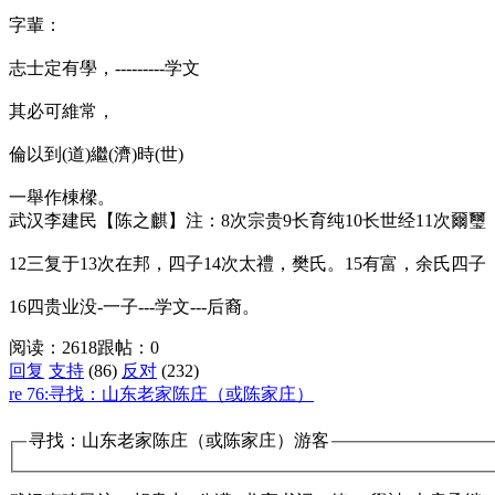
字輩：
志士定有學，---------学文
其必可維常，
倫以到(道)繼(濟)時(世)
一舉作棟樑。
武汉李建民【陈之麒】注：8次宗贵9长育纯10长世经11次爾璽
12三复于13次在邦，四子14次太禮，樊氏。15有富，余氏四子
16四贵业没-一子---学文---后裔。
阅读：2618
跟帖：0
回复
支持
(86)
反对
(232)
re 76:寻找：山东老家陈庄（或陈家庄）
寻找：山东老家陈庄（或陈家庄）
游客