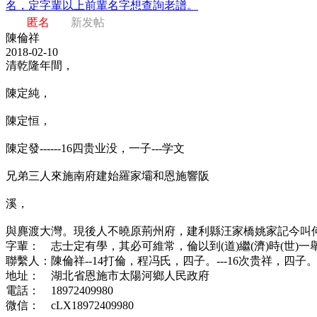
名，定字輩以上前輩名字想查詢老譜。
匿名
新发帖
陳倫祥
2018-02-10
清乾隆年間，
陳定純，
陳定恒，
陳定發------16四贵业没，一子---学文
兄弟三人來施南府建始羅家壩和恩施響阪
溪，
與麂渡大灣。現後人不曉原荊州府，建利縣汪家橋姚家記今叫
字輩： 志士定有學，其必可維常，倫以到(道)繼(濟)時(世)一
聯繫人：陳倫祥--14打倫，程冯氏，四子。---16次贵祥，四子
地址： 湖北省恩施市太陽河鄉人民政府
電話： 18972409980
微信： cLX18972409980