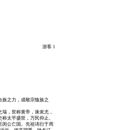
游客
1
合族之力，成敬宗恤族之
之瑞，世称黄帝，诛蚩尤，
史称太平盛世，万民仰止。
至闵公亡国。先祖讳衍于周