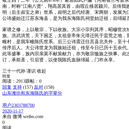
敬王四十二年（公元前478年）避居阳武户牖（河南省兰考县
南，时称"江南八贤"，翔高居其首，由瑕丘移居颍川。后传
明（后主叔宝之弟）世系，叔明之后代经唐、宋两朝，发展为
公讳盛始迁江苏东海县，是为我东海陈氏祠堂始迁祖，后绵延
家谱之修，上以敬宗，下以收族。大宗小宗列其序，昭穆世次
族。洪武洪荒，天下困乏，太祖皇帝朱元璋迁民于蛮荒之地，
疃村，是我车疃陈氏世系。后三公讳震迁往莒县北关外，至十
传序后人。大公讳世龙为我族始迁祖，传至今日已历十五余代
此等盛事，族内宗亲莫不献策献力，亦为敬宗恤族之快事。此
订，承前圣，引后贤，以使我陈氏血脉绵延，门祚永享。
三十一代孙 谨识
收起
转发
阅读：2913
跟帖：0
回复
支持
(157)
反对
(158)
山东潍坊和东海陈氏的字辈分
用户2303788700
2020-11-17
来自 微博 weibo.com
0
阅读