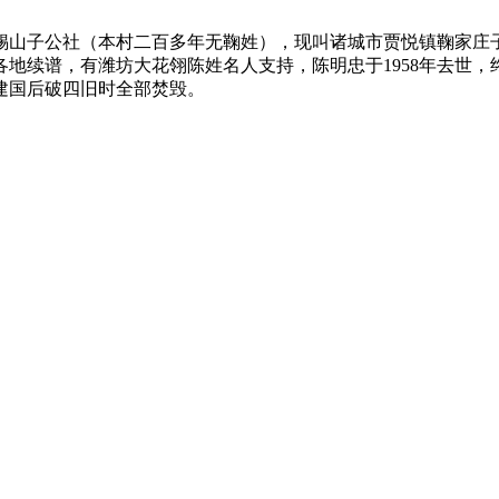
锡山子公社（本村二百多年无鞠姓），现叫诸城市贾悦镇鞠家庄
地续谱，有潍坊大花翎陈姓名人支持，陈明忠于1958年去世，
建国后破四旧时全部焚毁。