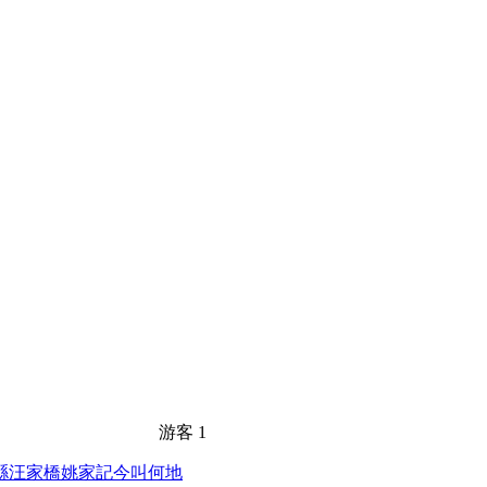
游客
1
縣汪家橋姚家記今叫何地