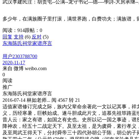
武汉李建民注：胡贵屯--公满--龙守书记---德----學詩-大房承继-
多少年，在满族圈子里打滚，满世界跑，白费功夫；满族谱，
阅读：914
跟帖：0
回复
支持
(6)
反对
(5)
东海陈氏祠堂家谱序言
用户2303788700
2020-11-17
来自 微博 weibo.com
0
阅读
推广
东海陈氏祠堂家谱序言
2016-07-14 林如老师... 阅 4567 转 21
适值家谱修订完成之际，族内父辈命余著此一文以记其事，祥
义，历经寒暑，巨帙始成。遂斗胆成此片文，追慕先祖筚路蓝
昔人云：家之有谱，如国之有史也。史所以记一国之事迹，谱
降神农，经五十二战定天下。及至太祖，是为虞舜，素行孝义
及至周武王得天下，分封舜帝三十四代孙胡公于陈，胡公的子