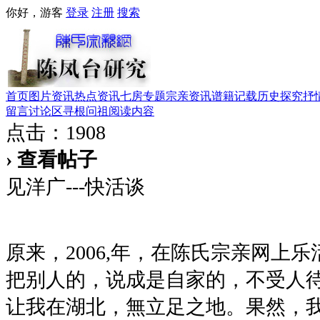
你好，游客
登录
注册
搜索
首页
图片资讯
热点资讯
七房专题
宗亲资讯
谱籍记载
历史探究
抒
留言讨论区
寻根问祖
阅读内容
点击：1908
› 查看帖子
见洋广---快活谈
原来，2006,年，在陈氏宗亲网上
把别人的，说成是自家的，不受人
让我在湖北，無立足之地。果然，我