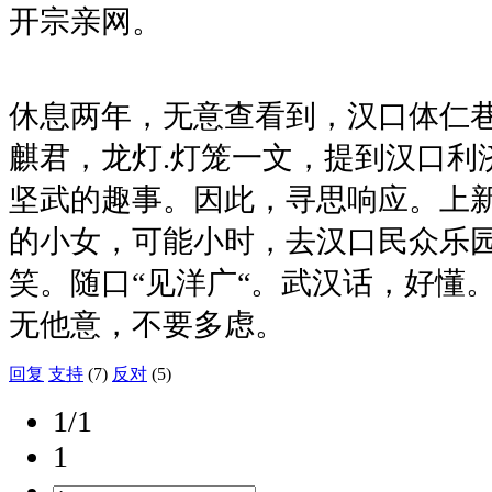
开宗亲网。
休息两年，无意查看到，汉口体仁巷
麒君，龙灯.灯笼一文，提到汉口利济
坚武的趣事。因此，寻思响应。上
的小女，可能小时，去汉口民众乐
笑。随口“见洋广“。武汉话，好懂
无他意，不要多虑。
回复
支持
(7)
反对
(5)
1/1
1