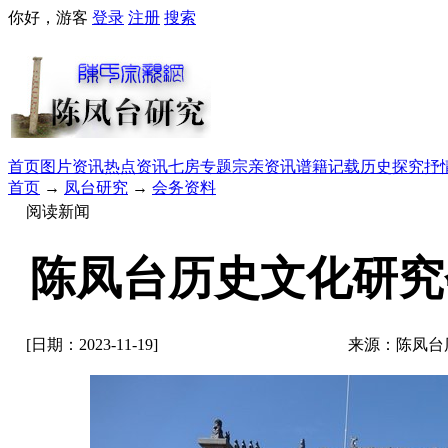
你好，游客
登录
注册
搜索
首页
图片资讯
热点资讯
七房专题
宗亲资讯
谱籍记载
历史探究
抒
首页
→
凤台研究
→
会务资料
阅读新闻
陈凤台历史文化研究
[日期：2023-11-19]
来源：陈凤台