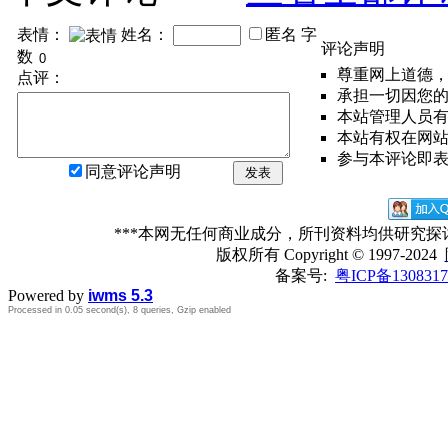
表情：
姓名：
匿名
字
评论声明
数
尊重网上道德
点评：
承担一切因您
本站管理人员
本站有权在网
参与本评论即
同意评论声明
发表
***本网无任何商业成分，所刊资料均供研究
版权所有
Copyright © 1997-2024
备案号:
粤ICP备1308317
Powered by
iwms 5.3
Processed in 0.05 second(s), 8 queries, Gzip enabled