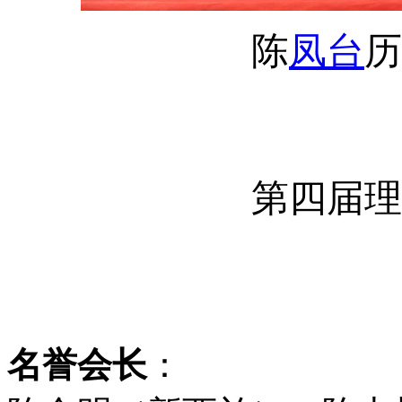
陈
凤台
历
第四届理
名誉会长
：