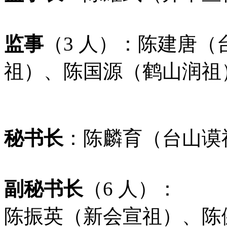
监事
（
3
人）：
陈建唐（
祖）、陈国源（鹤山润祖
秘书长
：陈麟育（台山谟
副秘书长
（
6
人）：
陈振英（新会宣祖）、陈