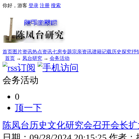
你好，游客
登录
注册
搜索
首页
图片资讯
热点资讯
七房专题
宗亲资讯
谱籍记载
历史探究
抒
首页
→
凤台研究
→
会务活动
会务活动
0
顶一下
陈凤台历史文化研究会召开会长扩
日期：
09/28/2024 20:15:25
作者：