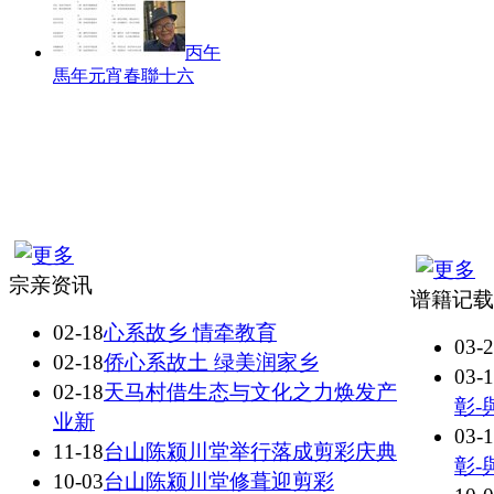
丙午
馬年元宵春聯十六
宗亲资讯
谱籍记载
02-18
心系故乡 情牵教育
03-
02-18
侨心系故土 绿美润家乡
03-
02-18
天马村借生态与文化之力焕发产
彰-
业新
03-
11-18
台山陈颍川堂举行落成剪彩庆典
彰-
10-03
台山陈颍川堂修葺迎剪彩