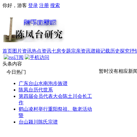
你好，游客
登录
注册
搜索
首页
图片资讯
热点资讯
七房专题
宗亲资讯
谱籍记载
历史探究
抒
头条内容
暂时没有相应新
今日热门
广东台山水南泡步族谱
陈凤台历代世系
第四届会员代表大会陈土川会长工
作
鹤山凌村举行重阳祭祖、敬老活动
暨
台山颍川陈氏宗谱