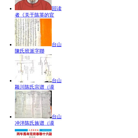
回读
者《关于陈英的官
台山
陳氏班派字聯
台山
颖川陈氏宗谱（谟
台山
冲泮陈氏族谱（谟