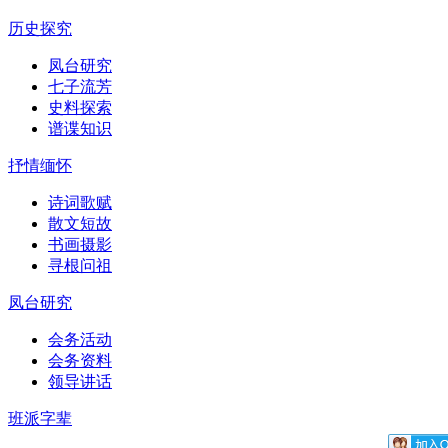
历史探究
凤台研究
七子流芳
史料探索
谱谍知识
抒情缅怀
诗词歌赋
散文短故
书画摄影
寻根问祖
凤台研究
会务活动
会务资料
领导讲话
班派字辈