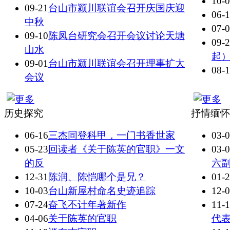
10-
09-21
台山市颍川联谊会召开庆国庆迎
06-
中秋
07-
09-10
陈凤台研究会召开会议讨论天塘
09-
山水
起
09-01
台山市颍川联谊会召开理事扩大
08-
会议
历史探究
抒情缅怀
06-16
三杰同登科甲，一门书香世家
03-
05-23
回读者《关于陈英的官职》一文
03-
的反
六
12-31
陈润、陈恺哪个是兄？
01-
10-03
台山新屋村命名史迹追踪
12-
07-24
奋飞不计年著新作
11-
04-06
关于陈英的官职
代