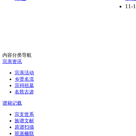
11-
内容分类导航
宗亲资讯
宗亲活动
乡贤名流
宗祠祖墓
名胜古迹
谱籍记载
宗支世系
族谱文献
原谱扫描
班派楹联