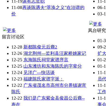
11-19
谈有志官职
11-
11-08
再谈陈遇夫“萃涣之义”在治谱的
06-
价
03-
凤台研究
留言讨论区
01-
12-28
新都陈俊元后裔2
09-
12-26
湖北荆州---监利县汪家桥姚家记
扩
12-25
东海陈氏祠堂家谱序言
01-
12-25
山东潍坊和东海陈氏的字辈分
01-
12-24
见洋广---快活谈
11-
12-23
福建陈氏家谱字派：
员
12-22
广东省茂名市高州市分界镇谢宵
11-
陈氏
工
12-22
我们是广东紫金县俊昌公后裔--
11-
寿在
事