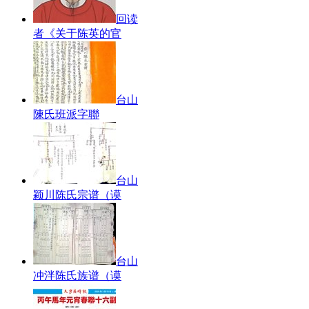
回读
者《关于陈英的官
台山
陳氏班派字聯
台山
颖川陈氏宗谱（谟
台山
冲泮陈氏族谱（谟