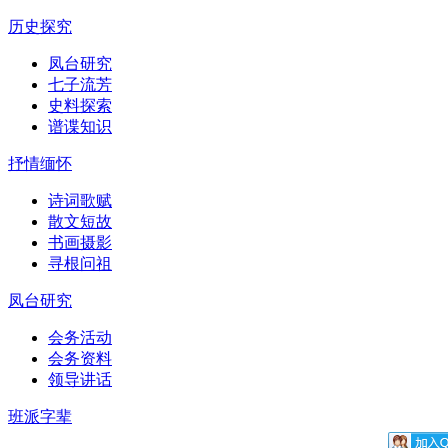
历史探究
凤台研究
七子流芳
史料探索
谱谍知识
抒情缅怀
诗词歌赋
散文短故
书画摄影
寻根问祖
凤台研究
会务活动
会务资料
领导讲话
班派字辈