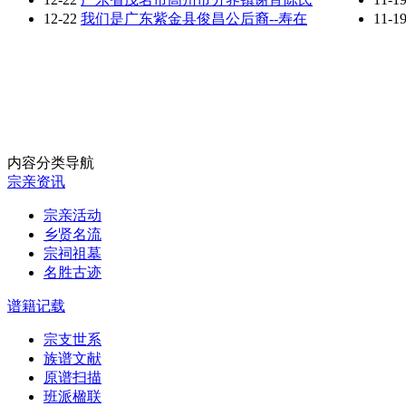
12-22
我们是广东紫金县俊昌公后裔--寿在
11-1
内容分类导航
宗亲资讯
宗亲活动
乡贤名流
宗祠祖墓
名胜古迹
谱籍记载
宗支世系
族谱文献
原谱扫描
班派楹联