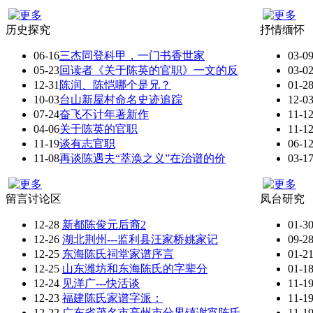
历史探究
抒情缅怀
06-16
三杰同登科甲，一门书香世家
03-0
05-23
回读者《关于陈英的官职》一文的反
03-0
12-31
陈润、陈恺哪个是兄？
01-2
10-03
台山新屋村命名史迹追踪
12-0
07-24
奋飞不计年著新作
11-1
04-06
关于陈英的官职
11-1
11-19
谈有志官职
06-1
11-08
再谈陈遇夫“萃涣之义”在治谱的价
03-1
留言讨论区
凤台研究
12-28
新都陈俊元后裔2
01-3
12-26
湖北荆州---监利县汪家桥姚家记
09-2
12-25
东海陈氏祠堂家谱序言
01-2
12-25
山东潍坊和东海陈氏的字辈分
01-1
12-24
见洋广---快活谈
11-1
12-23
福建陈氏家谱字派：
11-1
12-22
广东省茂名市高州市分界镇谢宵陈氏
11-1