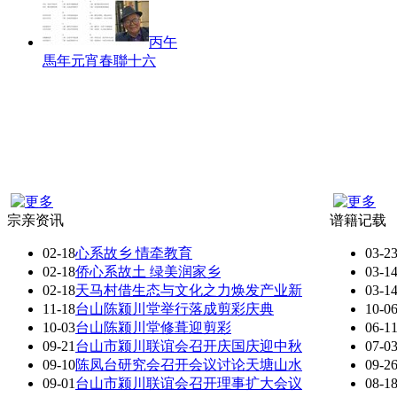
丙午
馬年元宵春聯十六
宗亲资讯
谱籍记载
02-18
心系故乡 情牵教育
03-2
02-18
侨心系故土 绿美润家乡
03-1
02-18
天马村借生态与文化之力焕发产业新
03-1
11-18
台山陈颍川堂举行落成剪彩庆典
10-0
10-03
台山陈颍川堂修葺迎剪彩
06-1
09-21
台山市颍川联谊会召开庆国庆迎中秋
07-0
09-10
陈凤台研究会召开会议讨论天塘山水
09-2
09-01
台山市颍川联谊会召开理事扩大会议
08-1