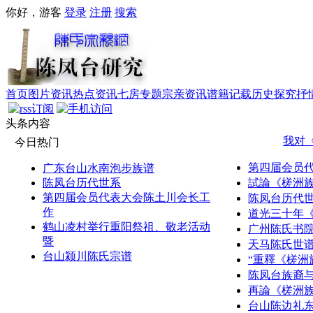
你好，游客
登录
注册
搜索
首页
图片资讯
热点资讯
七房专题
宗亲资讯
谱籍记载
历史探究
抒
头条内容
我对
今日热门
第四届会员
广东台山水南泡步族谱
陈凤台历代世系
試論《槎洲
第四届会员代表大会陈土川会长工
陈凤台历代
作
道光三十年
鹤山凌村举行重阳祭祖、敬老活动
广州陈氏书
暨
天马陈氏世
台山颍川陈氏宗谱
“重釋《槎洲
陈凤台族裔
再論《槎洲
台山陈边礼东