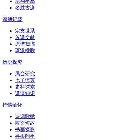
宗祠祖墓
名胜古迹
谱籍记载
宗支世系
族谱文献
原谱扫描
班派楹联
历史探究
凤台研究
七子流芳
史料探索
谱谍知识
抒情缅怀
诗词歌赋
散文短故
书画摄影
寻根问祖