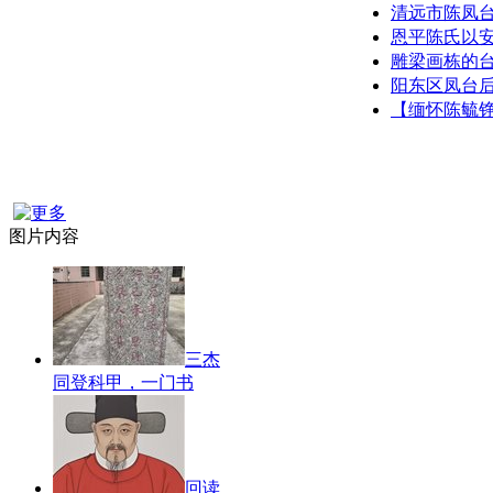
清远市陈凤
恩平陈氏以安
雕梁画栋的
阳东区凤台
【缅怀陈毓
图片内容
三杰
同登科甲，一门书
回读