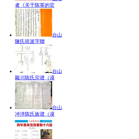
者《关于陈英的官
台山
陳氏班派字聯
台山
颖川陈氏宗谱（谟
台山
冲泮陈氏族谱（谟