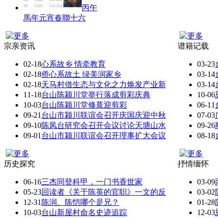
丙午
馬年元宵春聯十六
宗亲资讯
谱籍记载
02-18
心系故乡 情牵教育
03-23
02-18
侨心系故土 绿美润家乡
03-14
02-18
天马村借生态与文化之力焕发产业新
03-14
11-18
台山陈颍川堂举行落成剪彩庆典
10-06
10-03
台山陈颍川堂修葺迎剪彩
06-11
09-21
台山市颍川联谊会召开庆国庆迎中秋
07-03
09-10
陈凤台研究会召开会议讨论天塘山水
09-26
09-01
台山市颍川联谊会召开理事扩大会议
08-18
历史探究
抒情缅怀
06-16
三杰同登科甲，一门书香世家
03-09
05-23
回读者《关于陈英的官职》一文的反
03-02
12-31
陈润、陈恺哪个是兄？
01-28
10-03
台山新屋村命名史迹追踪
12-03