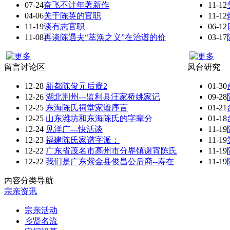
07-24
奋飞不计年著新作
11-12
04-06
关于陈英的官职
11-12
11-19
谈有志官职
06-12
11-08
再谈陈遇夫“萃涣之义”在治谱的价
03-17
留言讨论区
凤台研究
12-28
新都陈俊元后裔2
01-30
12-26
湖北荆州---监利县汪家桥姚家记
09-28
12-25
东海陈氏祠堂家谱序言
01-21
12-25
山东潍坊和东海陈氏的字辈分
01-18
12-24
见洋广---快活谈
11-19
12-23
福建陈氏家谱字派：
11-19
12-22
广东省茂名市高州市分界镇谢宵陈氏
11-19
12-22
我们是广东紫金县俊昌公后裔--寿在
11-19
内容分类导航
宗亲资讯
宗亲活动
乡贤名流