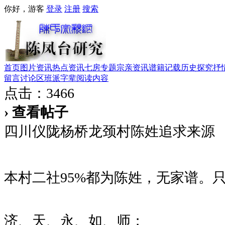
你好，游客
登录
注册
搜索
首页
图片资讯
热点资讯
七房专题
宗亲资讯
谱籍记载
历史探究
抒
留言讨论区
班派字辈
阅读内容
点击：3466
› 查看帖子
四川仪陇杨桥龙颈村陈姓追求来源
本村二社95%都为陈姓，无家谱。
济、天、永、如、师；