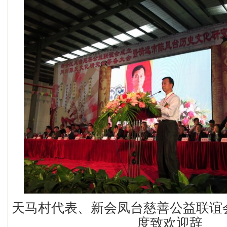
天马村代表、新会凤台慈善公益联谊
度致欢迎辞