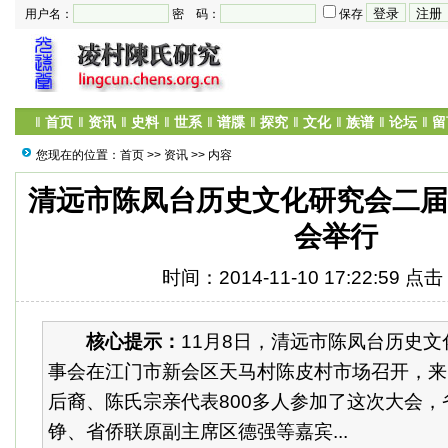
用户名：
密 码：
保存
‖
首页
‖
资讯
‖
史料
‖
世系
‖
谱牒
‖
探究
‖
文化
‖
族谱
‖
论坛
‖
留
您现在的位置：
首页
>>
资讯
>> 内容
清远市陈凤台历史文化研究会二
会举行
时间：2014-11-10 17:22:59 点
核心提示：
11月8日，清远市陈凤台历史
事会在江门市新会区天马村陈皮村市场召开，来
后裔、陈氏宗亲代表800多人参加了这次大会
铮、省侨联原副主席区德强等嘉宾...