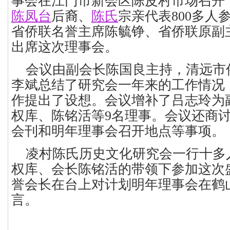
事会
在江门市新会区陈皮村市场召开
陈凤台
后裔、
陈氏
宗亲代表800多人
省侨联名誉主席陈毓铮、省侨联原副
出席这次理事会。
会议由副会长陈国良主持，清远市
李斌总结了
研究会一年来的工作情况
作提出了设想。会议增补了吕志玲为
权库
、陈铭活等9名理事。会议还商
会刊和明年理事会召开地点等事项。
凌村陈氏历史文化研究会一行十多
权库
、会长陈铭活的带领下参加这次
誉会长在台上对计划明年理事会在鹤
言。