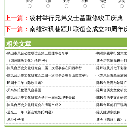
惊讶
欠揍
支持
很棒
愤怒
搞笑
上一篇：
凌村举行兄弟义士墓重修竣工庆典
下一篇：
南雄珠玑巷颍川联谊会成立20周年
相关文章
·
鹤山市凤台公益联谊会第三届理事会名单
·
鹤涌宗親举行盛大龙
·
《冈州陈氏文化》(创刊号）
·
新会历代陈氏进士列
·
陈凤台历史文化研究会二届二次理事会在阳西举行
·
陈辉祖及其七子彩像
·
陈凤台历史文化研究会二届一次理事会在台山隆重举行
·
《陈凤台古墓宗族探
·
民国十二年《陈族世谱》
·
陈凤台族裔与始建广
·
天马陈氏世谱凤台墓图
·
陈凤台历史文化研究
·
陈凤台历史文化研究会举行一届三次理事会议
·
陈凤台历史文化研究
·
陈凤台历史文化研究会在清远市成立
·
陈凤台墓前召开现场
·
道光三十年《新会城陈氏祠谱》
·
陈氏姓源宗统传
·
凤台七子图
·
新会《陈族世谱》：