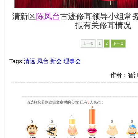
清新区
陈凤台
古迹修葺领导小组常
报有关修葺情况
上一页
1
2
下一页
Tags:
清远
凤台
新会
理事会
作者：智
请选择您看到这篇文章时的心情: 已有
5
人表态：
3
1
0
0
0
0