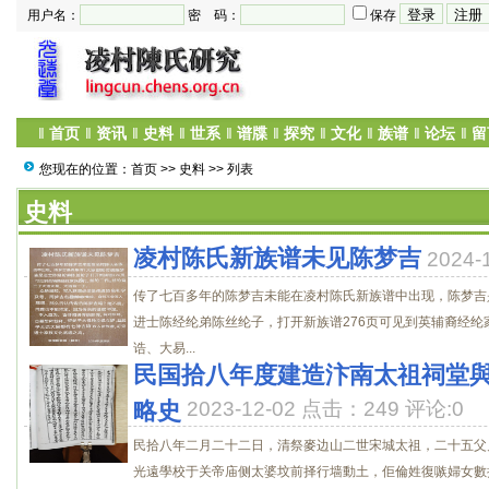
用户名：
密 码：
保存
‖
首页
‖
资讯
‖
史料
‖
世系
‖
谱牒
‖
探究
‖
文化
‖
族谱
‖
论坛
‖
留
您现在的位置：
首页
>>
史料
>> 列表
史料
凌村陈氏新族谱未见陈梦吉
2024
传了七百多年的陈梦吉未能在凌村陈氏新族谱中出现，陈梦吉
进士陈经纶弟陈丝纶子，打开新族谱276页可见到英辅裔经纶
诰、大易...
民国拾八年度建造汴南太祖祠堂
略史
2023-12-02 点击：249 评论:0
民拾八年二月二十二日，清祭麥边山二世宋城太祖，二十五父
光遠學校于关帝庙侧太婆坟前择行墙動土，佢倫姓復嗾婦女數