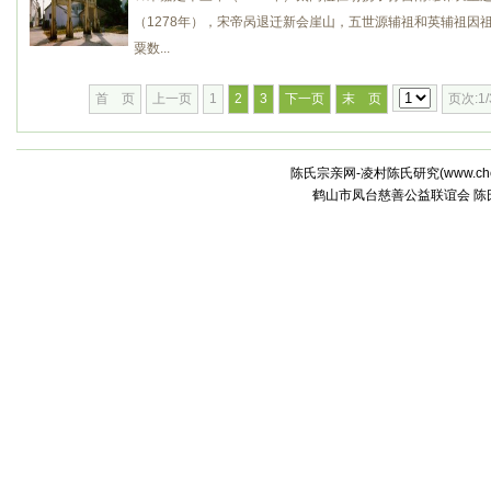
（1278年），宋帝呙退迁新会崖山，五世源辅祖和英辅祖因
粟数...
首 页
上一页
1
2
3
下一页
末 页
页次:1/
陈氏宗亲网-凌村陈氏研究(
www.che
鹤山市凤台慈善公益联谊会 陈