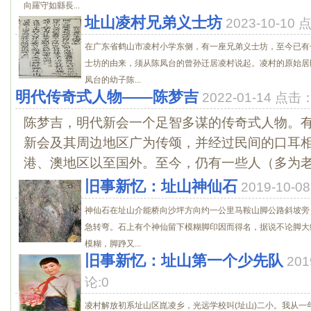
向羅守如縣長...
址山凌村兄弟义士坊
2023-10-10
在广东省鹤山市凌村小学东侧，有一座兄弟义士坊，至今已有
士坊的由来，须从陈凤台的曾孙迁居凌村说起。凌村的原始居
凤台的幼子陈...
明代传奇式人物――陈梦吉
2022-01-14 点击
陈梦吉，明代新会一个足智多谋的传奇式人物。
新会及其周边地区广为传颂，并经过民间的口耳
港、澳地区以至国外。至今，仍有一些人（多为老人
旧事新忆：址山神仙石
2019-10-
神仙石在址山介能桥向沙坪方向约一公里马鞍山脚公路斜坡旁
急转弯。石上有个神仙留下模糊脚印因而得名，据说不论脚大
模糊，脚踭又...
旧事新忆：址山第一个少先队
201
论:0
凌村解放初系址山区崑凌乡，光远学校叫(址山)二小。我从一