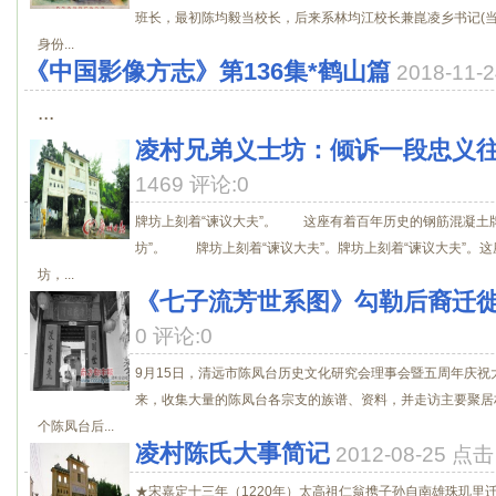
班长，最初陈均毅当校长，后来系林均江校长兼崑凌乡书记(当
身份...
《中国影像方志》第136集*鹤山篇
2018-11
...
凌村兄弟义士坊：倾诉一段忠义
1469 评论:0
牌坊上刻着“谏议大夫”。 这座有着百年历史的钢筋混凝土
坊”。 牌坊上刻着“谏议大夫”。牌坊上刻着“谏议大夫”。
坊，...
《七子流芳世系图》勾勒后裔迁
0 评论:0
9月15日，清远市陈凤台历史文化研究会理事会暨五周年庆
来，收集大量的陈凤台各宗支的族谱、资料，并走访主要聚居
个陈凤台后...
凌村陈氏大事简记
2012-08-25 点
★宋嘉定十三年（1220年）太高祖仁翁携子孙自南雄珠玑里