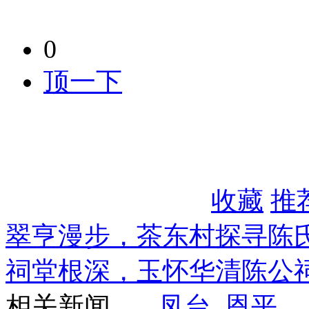
0
顶一下
收藏
推
翠亨漫步，茶东村探寻陈
祠堂根深，玉怀华清陈公
相关新闻
凤台
恩平