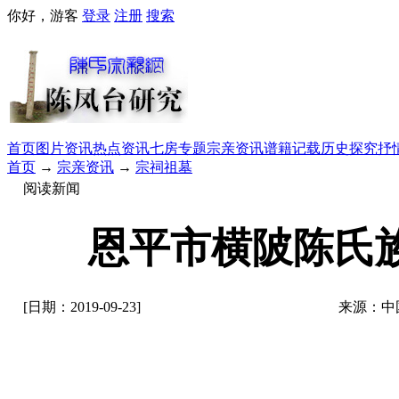
你好，游客
登录
注册
搜索
首页
图片资讯
热点资讯
七房专题
宗亲资讯
谱籍记载
历史探究
抒
首页
→
宗亲资讯
→
宗祠祖墓
阅读新闻
恩平市横陂陈氏
[日期：2019-09-23]
来源：中