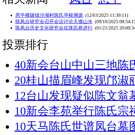
恩平横陂镇沙湖村陈氏寻根溯源
(12/03/2025 11:39:11)
陈凤台研究会召开会议讨论天塘山水
(09/10/2025 08:54:1
陈凤台历史文化研究会在珠玑巷进行
(01/21/2025 20:00:3
投票排行
40
新会台山中山三地陈
20
桂山描眉峰发现邝淑
12
台山发现疑似陈文翁
10
新会李苑举行陈氏宗
10
天马陈氏世谱凤台墓