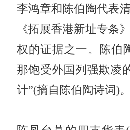
李鸿章和陈伯陶代表
《拓展香港新址专条
权的证据之一。陈伯
那饱受外国列强欺凌
计”(摘自陈伯陶诗词)