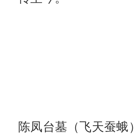
陈凤台墓（
飞天蚕蛾