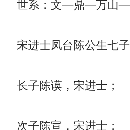
世系：文—鼎—万山—
宋进士凤台陈公生七子
长子陈谟，宋进士；
次子陈宣，宋进士；