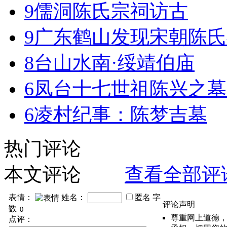
9
儒洞陈氏宗祠访古
9
广东鹤山发现宋朝陈氏
8
台山水南·绥靖伯庙
6
凤台十七世祖陈兴之墓
6
凌村纪事：陈梦吉墓
热门评论
本文评论
查看全部评
表情：
姓名：
匿名
字
评论声明
数
尊重网上道德
点评：