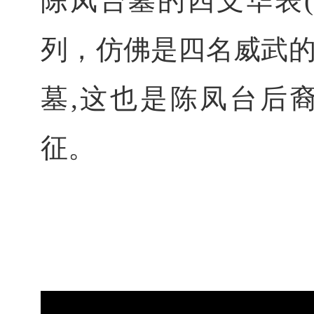
陈凤台墓的四支华表
列，仿佛是四名威武
墓,这也是陈凤台后
征。