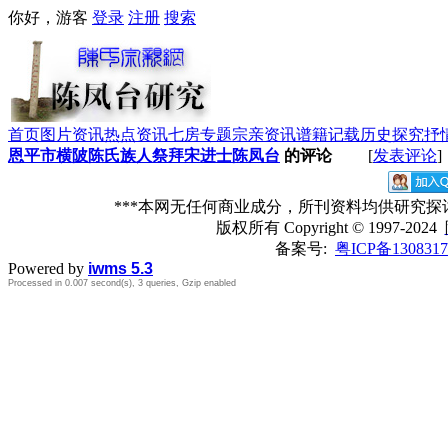
你好，游客
登录
注册
搜索
首页
图片资讯
热点资讯
七房专题
宗亲资讯
谱籍记载
历史探究
抒
恩平市横陂陈氏族人祭拜宋进士陈凤台
的评论
[
发表评论
]
***本网无任何商业成分，所刊资料均供研究
版权所有
Copyright © 1997-2024
备案号:
粤ICP备1308317
Powered by
iwms 5.3
Processed in 0.007 second(s), 3 queries, Gzip enabled