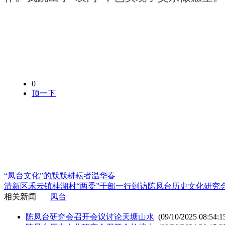
0
顶一下
“凤台文化”的默默耕耘者温华春
清新区禾云镇桂湖村“两委”干部一行到访陈凤台历史文化研究
相关新闻
凤台
陈凤台研究会召开会议讨论天塘山水
(09/10/2025 08:54:1