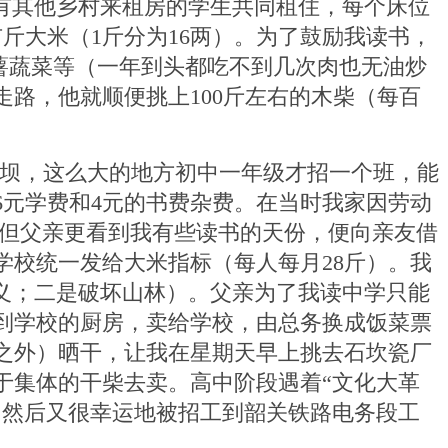
有其他乡村来租房的学生共同租住，每个床位
市斤大米（
1
斤分为
16
两）。为了鼓励我读书，
薯蔬菜等（一年到头都吃不到几次肉也无油炒
走路，他就顺便挑上
100
斤左右的木柴（每百
坝，这么大的地方初中一年级才招一个班，能
6
元学费和
4
元的书费杂费。在当时我家因劳动
但父亲更看到我有些读书的天份，便向亲友借
学校统一发给大米指标（每人每月
28
斤）。我
义；二是破坏山林）。父亲为了我读中学只能
到学校的厨房，卖给学校，由总务换成饭菜票
之外）晒干，让我在星期天早上挑去石坎瓷厂
于集体的干柴去卖。高中阶段遇着“文化大革
，然后又很幸运地被招工到韶关铁路电务段工