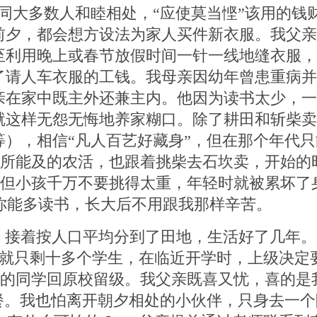
要同大多数人和睦相处，“应使莫当悭”
该用的钱
前夕，都会想方设法为家人买件新衣服。我父亲
至利用晚上或春节放假时间一针一线地缝衣服，
了请人车衣服的工钱。我母亲因幼年曾患重病并
亲在家中既主外还兼主内。他因为读书太少，一
就这样无怨无悔地养家糊口。除了耕田和斩柴卖
等），相信“凡人百艺好藏身”，但在那个年代
所能及的农活，也跟着挑柴去石坎卖，开始的
但小孩千万不要挑得太重，年轻时就被累坏了
你能多读书，长大后不用跟我那样辛苦。
，接着按人口平均分到了田地，生活好了几年。
就只剩十多个学生，在临近开学时，上级决定
的同学回原校留级。我父亲既喜又忧，喜的是
餐。我也怕离开朝夕相处的小伙伴，只身去一个