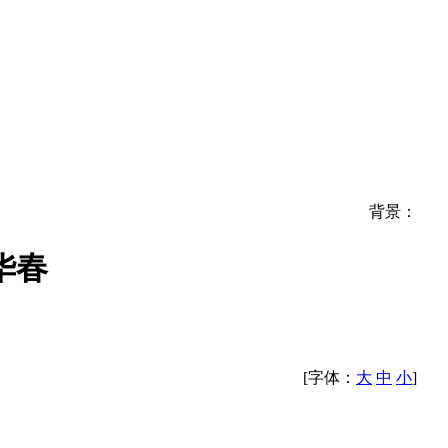
背景：
华春
[字体：
大
中
小
]