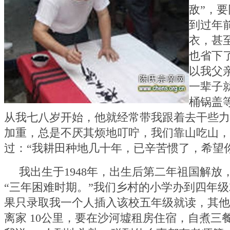
敌”，
到过年
衣，甚
也省下
以我父
一辈子
桶锅盖
从我七八岁开始，他就经常带我跟着去干些力
加重，总是不厌其烦地叮咛，我们靠山吃山，
过：“我耕田种地几十年，已辛苦惯了，希望
我出生于
1948
年，出生后第二年祖国解放
“三年困难时期。”
我们乡村的小学办到四年级
果只录取我一个人插入该校五年级就读，其他
离家
10
公里，要在沙河墟租房住宿，自煮三