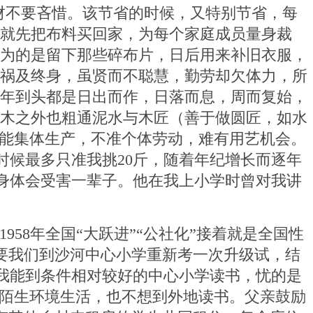
财不要吝惜。该节省的时候，又特别节省，每
就先把布料买回家，为每个家庭成员量身裁
为的是留下那些碎布片，日后用来补旧衣服，
祸及终身，虽贤而不聪慧，勤劳却欠体力，所
年到头都是日出而作，日落而息，周而复始，
木之外也粗通泥水与木匠（善于做圆匠，如水
只能集体生产，不准个体劳动，难有用艺机会。
时候最多只准我挑
20
斤，随着年纪增长而逐年
身体会受害一辈子。他在我上小学时曾对我讲
1958
年全国“大跃进”“公社化”接着就是全国性
要我们到沙河中心小学重新考一次升级试，结
我能到条件相对较好的中心小学读书，忧的是
陌生环境生活，也不想到外地读书。父亲鼓励