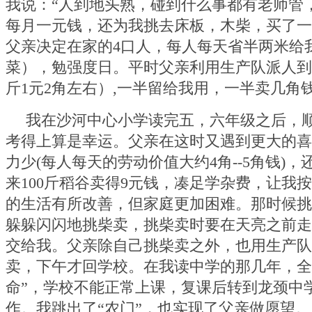
我说：“人到地头熟，碰到什么事都有老师管
每月一元钱，还为我挑去床板，木柴，买了一
父亲决定在家的
4
口人，每人每天省半两米给
菜），勉强度日。平时父亲利用生产队派人到
斤
1
元
2
角左右）
,
一半留给我用，一半卖几角
我在沙河中心小学读完五，六年级之后，
考得上算是幸运。父亲在这时又遇到更大的喜
力少
(
每人每天的劳动价值大约
4
角
--5
角钱
)
，
来
100
斤稻谷卖得
9
元钱，凑足学杂费，让我
的生活有所改善，但家庭更加困难。那时候挑
躲躲闪闪地挑柴卖，挑柴卖时要在天亮之前走
交给我。父亲除自己挑柴卖之外，也用生产队
卖，下午才回学校。在我读中学的那几年，全
命”，学校不能正常上课，复课后转到龙颈中
作。我跳出了“农门”，也实现了父亲做愿望。