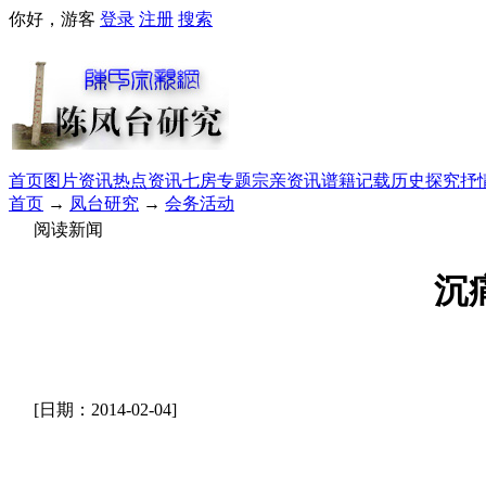
你好，游客
登录
注册
搜索
首页
图片资讯
热点资讯
七房专题
宗亲资讯
谱籍记载
历史探究
抒
首页
→
凤台研究
→
会务活动
阅读新闻
沉
[日期：2014-02-04]