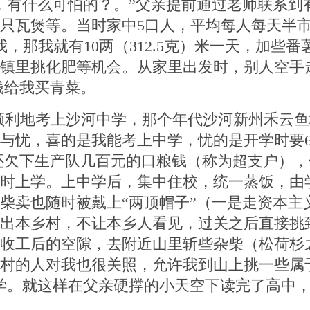
，有什么可怕的？。”
父亲提前通过老师联系到
只瓦煲等。当时家中
5
口人，平均每人每天半
我，那我就有
10
两（
312.5
克）米一天，加些番
镇里挑化肥等机会。从家里出发时，别人空手
钱给我买青菜。
顺利地考上沙河中学，那个年代沙河新州禾云鱼
与忧，喜的是我能考上中学，忧的是开学时要
还欠下生产队几百元的口粮钱（称为超支户），
按时上学。上中学后，集中住校，统一蒸饭，由
柴卖也随时被戴上“两顶帽子”（一是走资本主
出本乡村，不让本乡人看见，过关之后直接挑
收工后的空隙，去附近山里斩些杂柴（松
荷
杉
村的人对我也很关照，允许我到山上挑一些属
学。就这样在父亲硬撑的小天空下读完了高中