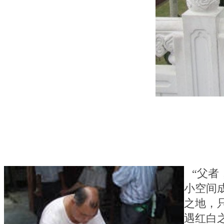
“父者
小空间
之地，
遇红白