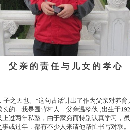
父 亲 的 责 任 与 儿 女 的 孝 心
，子之天也。”
这句古话讲出了作为父亲对养育
成长的。我是围背村人，父亲温杨伙
,
出生于
19
只上过两年私塾，由于家穷而特别认真学习，虽
之事或过年，都有不少人来请他帮忙书写对联。