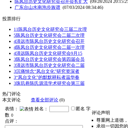
陈凤台历史文化研究会召开会长扩大
(09/28/2024 20:15:2
广东台山水南泡步族谱
(07/03/2024 08:34:46)
投票排行
11
陈凤台历史文化研究会三届二次理
5
陈凤台历史文化研究会二届二次理
4
清远市陈凤台历史文化研究会召开
4
陈凤台历史文化研究会二届一次理
4
清远陈凤台历史文化研究会9月15
3
陈凤台历史文化研究会第四届会员
3
清远市陈凤台历史文化研究会二届
3
沉痛悼念“凤台文化”研究资深者
3
“凤台文化”的默默耕耘者温华春
3
珠玑巷陈氏源流学术研究会第三届
热门评论
本文评论
查看全部评论
(0)
表情：
姓名：
匿名
字
评论声明
数
尊重网上道德
点评：
承担一切因您