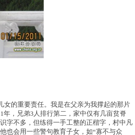
儿女的重要责任。我是在父亲为我撑起的那片
21
年，兄弟
3
人排行第二，家中仅有几亩贫脊
识字不多，但练得一手工整的正楷字，村中凡
他也会用一些警句教育子女，如“寡不与众