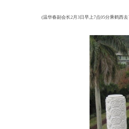
(
温华春副会长
2
月
3
日早上
7
点
05
分乘鹤西去