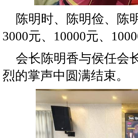
陈明时、陈明俭、陈
3
000
元、
1
0000
元
、
1
000
会长陈明香与侯任会
烈的掌声中圆满结束。