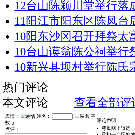
12
台山陈颍川堂举行落
11
阳江市阳东区陈凤台
10
阳东沙冈召开拜祭太
10
台山谟翁陈公祠举行
10
新兴县坝村举行陈氏
热门评论
本文评论
查看全部评
表情：
姓名：
匿名
字
评论声明
数
尊重网上道德
点评：
承担一切因您