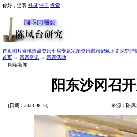
你好，游客
登录
注册
搜索
首页
图片资讯
热点资讯
七房专题
宗亲资讯
谱籍记载
历史探究
抒
首页
→
宗亲资讯
→
宗亲活动
阅读新闻
阳东沙冈召开
[日期：2023-08-13]
来源：陈凤