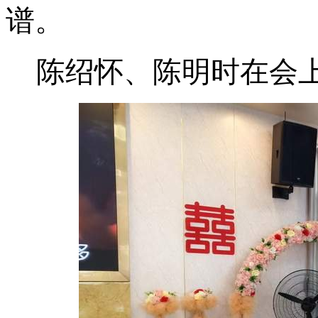
谱。
陈绍怀、陈明时在会