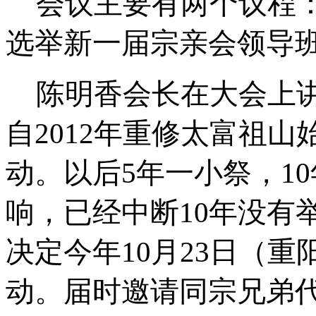
会议主要有两个议程
选举新一届宗亲会领导
陈明香会长在大会上
自
2
0
1
2
年重修太富祖山
动。以后5年一小祭，1
0
响，已经中断
1
0
年没有
决定今年
1
0
月
2
3
日（重
动。届时邀请同宗兄弟