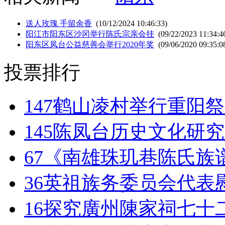
送人玫瑰 手留余香
(10/12/2024 10:46:33)
阳江市阳东区沙冈举行陈氏宗亲会挂
(09/22/2023 11:34:4
阳东区凤台公益慈善会举行2020年奖
(09/06/2020 09:35:0
投票排行
147
鹤山凌村举行重阳祭
145
陈凤台历史文化研究
67
《南雄珠玑巷陈氏族
36
英祖族务委员会代表
16
探究廣州陳家祠七十