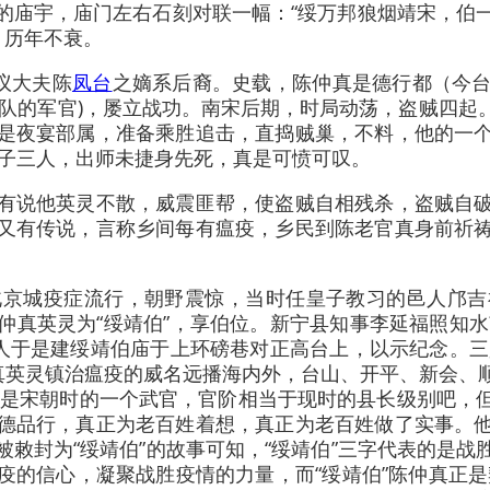
庙宇，庙门左右石刻对联一幅：“绥万邦狼烟靖宋，伯一
，历年不衰。
议大夫陈
凤台
之嫡系后裔。史载，陈仲真是德行都（今
部队的军官)，屡立战功。南宋后期，时局动荡，盗贼四起
是夜宴部属，准备乘胜追击，直捣贼巢，不料，他的一
父子三人，出师未捷身先死，真是可愤可叹。
有说他英灵不散，威震匪帮，使盗贼自相残杀，盗贼自
又有传说，言称乡间每有瘟疫，乡民到陈老官真身前祈
北京城疫症流行，朝野震惊，当时任皇子教习的邑人邝吉
真英灵为“绥靖伯”，享伯位。新宁县知事李延福照知水
人于是建绥靖伯庙于上环磅巷对正高台上，以示纪念。三
仲真英灵镇治瘟疫的威名远播海内外，台山、开平、新会、
只是宋朝时的一个武官，官阶相当于现时的县长级别吧，
德品行，真正为老百姓着想，真正为老百姓做了实事。
敕封为“绥靖伯”的故事可知，“绥靖伯”三字代表的是
疫的信心，凝聚战胜疫情的力量，而“绥靖伯”陈仲真正是