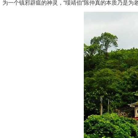
为一个镇邪辟瘟的神灵，“绥靖伯”陈仲真的本质乃是