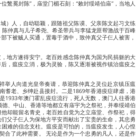
位鷩冕封陈”，庙堂门楣石刻：“敕封绥靖伯庙”，当地人
台城）人，自幼聪颖，跟随祖父陈谟、父亲陈文起习文练
。陈仲真与儿子希尧、希圣带兵与李猛龙匪帮激战于百峰
个部下被贼人买通，置毒于酒中，致仲真父子仨人被害，
破，地方遂得安宁。老百姓感念陈仲真为国为民捐躯的大
祷后，瘟疫立消，极为灵验，陈又逐渐被视作镇治瘟疫之
祥举人向道光皇帝奏请，恭迎陈仲真之灵位赴京镇压瘟
南耆老、乡绅赴县接封。二是1869年香港疫症肆虐，港
是1933年澳门霍乱疫症流行，死人无数，澳门人往香港
顺德、中山、香港等地都立有庙宇为之祭祀，并奉绥靖伯
但他却能留名青史，老百姓自觉为之立庙堂、作祭祀，得
他们父子仨人为保地方平安而献出了宝贵的生命，其忠勇
战胜困难的信念支柱。瘟疫是可怕的，当瘟疫发生，人心惶
契合了此种需要。 无论是作为一个忠勇的凡人，还是作