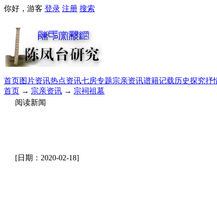
你好，游客
登录
注册
搜索
首页
图片资讯
热点资讯
七房专题
宗亲资讯
谱籍记载
历史探究
抒
首页
→
宗亲资讯
→
宗祠祖墓
阅读新闻
[日期：2020-02-18]