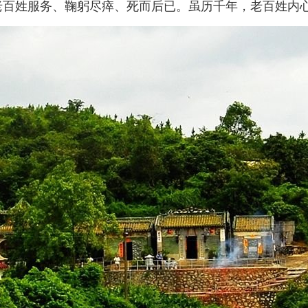
为老百姓服务、鞠躬尽瘁、死而后已。虽历千年，老百姓内