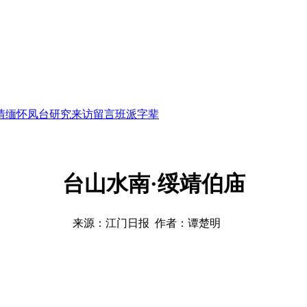
情缅怀
凤台研究
来访留言
班派字辈
台山水南·绥靖伯庙
来源：江门日报 作者：谭楚明