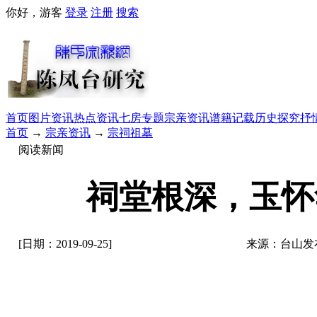
你好，游客
登录
注册
搜索
首页
图片资讯
热点资讯
七房专题
宗亲资讯
谱籍记载
历史探究
抒
首页
→
宗亲资讯
→
宗祠祖墓
阅读新闻
祠堂根深，玉怀
[日期：2019-09-25]
来源：台山发