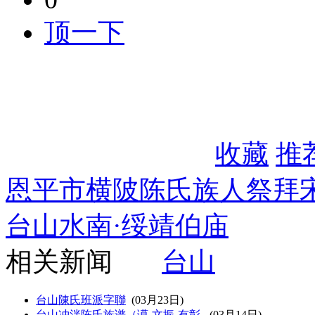
顶一下
收藏
推
恩平市横陂陈氏族人祭拜
台山水南·绥靖伯庙
相关新闻
台山
台山陳氏班派字聯
(03月23日)
台山冲泮陈氏族谱（谟-文振-有彰-
(03月14日)