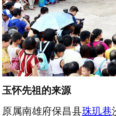
玉怀先祖的来源
原属南雄府保昌县
珠玑巷