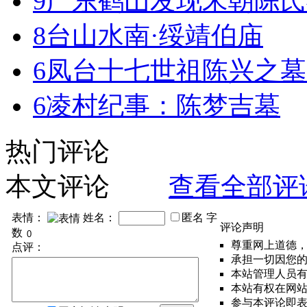
9
广东鹤山发现宋朝陈氏
8
台山水南·绥靖伯庙
6
凤台十七世祖陈兴之墓
6
凌村纪事：陈梦吉墓
热门评论
本文评论
查看全部评
表情：
姓名：
匿名
字
评论声明
数
尊重网上道德
点评：
承担一切因您
本站管理人员
本站有权在网
参与本评论即