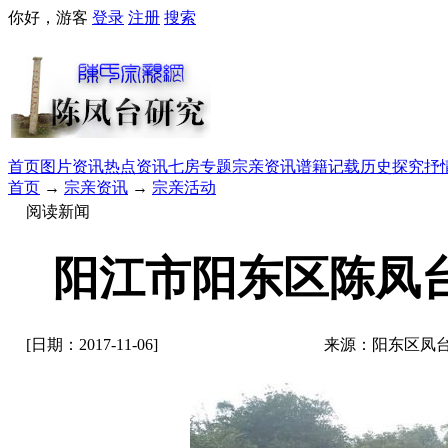
你好，游客
登录
注册
搜索
首页
图片资讯
热点资讯
七房专题
宗亲资讯
谱籍记载
历史探究
抒
首页
→
宗亲资讯
→
宗亲活动
阅读新闻
阳江市阳东区陈凤
[日期：2017-11-06]
来源：阳东区凤