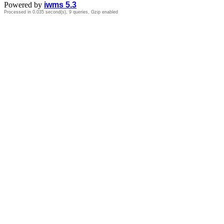
Powered by
iwms 5.3
Processed in 0.035 second(s), 9 queries, Gzip enabled