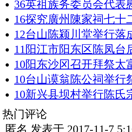
36
英祖族务委员会代表
16
探究廣州陳家祠七十
12
台山陈颍川堂举行落
11
阳江市阳东区陈凤台
10
阳东沙冈召开拜祭太
10
台山谟翁陈公祠举行
10
新兴县坝村举行陈氏
热门评论
匿名
发表于
2017-11-7 5:1