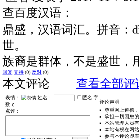
查百度汉语：
鼎盛，汉语词汇。拼音：dǐn
世。
族裔是群体，不是盛世，
回复
支持
(0)
反对
(0)
本文评论
查看全部评
表情：
姓名：
匿名
字
评论声明
数
尊重网上道德
点评：
承担一切因您
本站管理人员
本站有权在网
参与本评论即