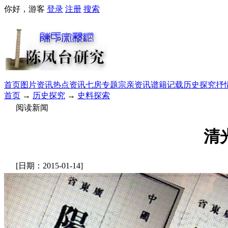
你好，游客
登录
注册
搜索
首页
图片资讯
热点资讯
七房专题
宗亲资讯
谱籍记载
历史探究
抒
首页
→
历史探究
→
史料探索
阅读新闻
清
[日期：2015-01-14]