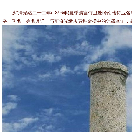
从“清光绪二十二年(1896年)夏季清宫侍卫处岭南藉侍卫
举、功名、姓名具详，与前份光绪庚寅科金榜中的记载互证，毫