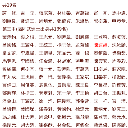
共19名
譚 鼇、吉 陞、張宗藩、林桂榮、齊萬福、富 亮、馬中選
劉臣良、常連三、周炳元、張健貞、朱懋昆、郭樹藩、申琴堂、
第三甲(賜同武進士出身共139名)
葉鴻鈞、梁之楨、王恩元、劉鴻章、劉鳳儀、王登科、蘇凌藻
呂國銘、王耀斗、王統三、楊志信、孟藩銘、
陳運超
、沈汝麟
韋文蔚、李鷹揚、王鵬舉、宋品元、蕭 錦、秦鎮熙、樊衛棠
馬奪魁、李國標、任金灝、林冠軍、蔣明海、陳雲安、周春彩
曾紹儀、何樹基、張一元、彭鴻陞、李萬魁、囗樹屏、莊家龍
李九成、王虎臣、薛 玳、葉穿楊、王家斌、囗榮芬、柳獻廷
曹儁囗、周俊英、袁世佐、賈應庚、陳玉良、李長星、許連芳
鄭應輝、林捷三、黃定魁、宋一清、李玉麟、趙囗台、王振魁
潘金山、丁耀武、徐 洵、陳慶龍、郭希曾、玉 祥、宮 琦
呂鎮鎧、葉國琛、潘春魁、黃國鈞、徐連元、熊炳元、劉克三
馮之繡、杜大鴻、周鼎甲、張殿元、張飛龍、潘登雲、鄭元承
楊慶元、趙大魁、謝嘉猷、林金鏡、何錦全、蔣達傑、陳兆麟