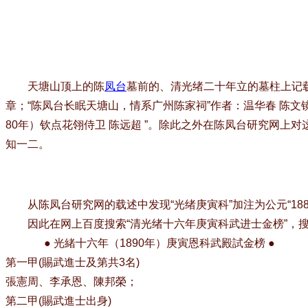
天塘山顶上的陈
凤台
墓前的、清光绪二十年立的墓柱上记
章；“陈凤台长眠天塘山，情系广州陈家祠”作者：温华春 陈文
80年）钦点花翎侍卫 陈远超 ”。除此之外在陈凤台研究网
知一二。
从陈凤台研究网的载述中发现“光绪庚寅科”加注为公元“188
因此在网上百度搜索“清光绪十六年庚寅科武进士金榜”，搜
● 光緒十六年（1890年）庚寅恩科武殿試金榜 ●
第一甲(賜武進士及第共3名)
張憲周、李承恩、陳邦榮；
第二甲(賜武進士出身)