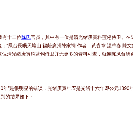
载有十二位
陈氏
官员，其中有一位是清光绪庚寅科蓝翎侍卫。在陈
镜；“鳳台長眠天塘山 福蔭廣州陳家祠”作者：黃淼章 溫華春 陳
上对这位清光绪庚寅科蓝翎侍卫并无更多的资料可查，就连陈凤台
0年”是很明显的错误，光绪庚寅年应是光绪十六年即公元189
到的结果如下：