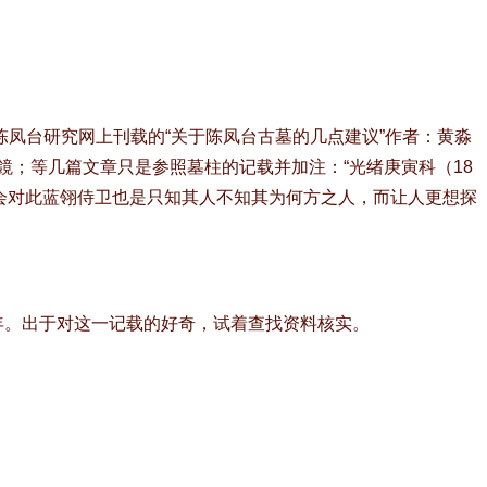
凤台研究网上刊载的“关于陈凤台古墓的几点建议”作者：黄淼
文鏡；等几篇文章只是参照墓柱的记载并加注：“光绪庚寅科（18
研会对此蓝翎侍卫也是只知其人不知其为何方之人，而让人更想探
0年。出于对这一记载的好奇，试着查找资料核实。