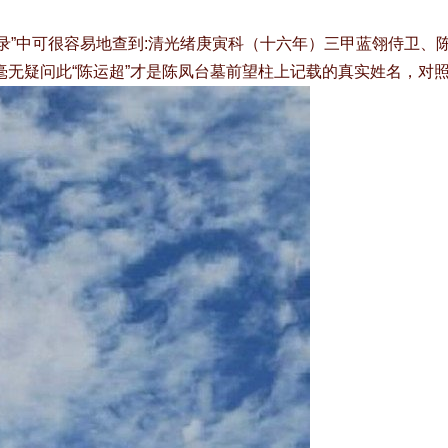
名录”中可很容易地查到:清光绪庚寅科（十六年）三甲蓝翎侍卫
无疑问此“陈运超”才是陈凤台墓前望柱上记载的真实姓名，对照