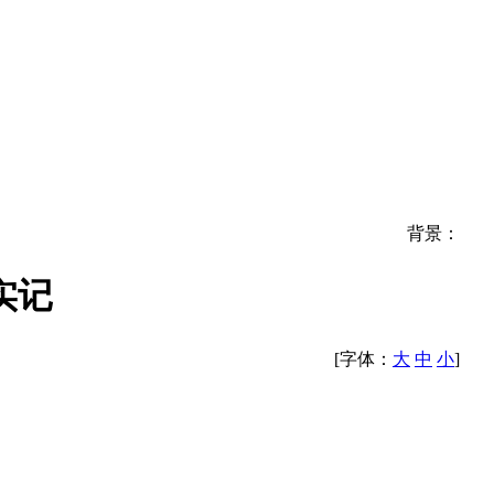
背景：
实记
[字体：
大
中
小
]