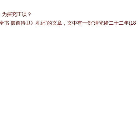
，为探究正误？
御前待卫》札记”的文章，文中有一份“清光绪二十二年(18
巧价值。(见下图表1,表2)