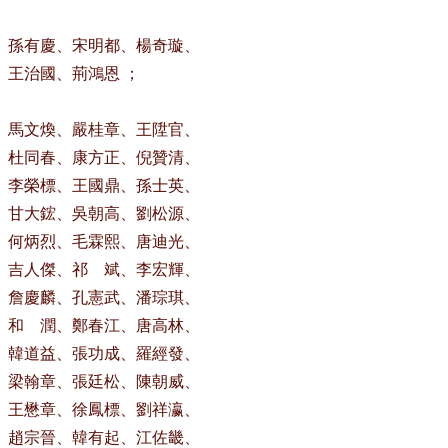
、孫有慶、宋明都、楊奇璇、
王治國、荊鴻恩 ；
、馬文煥、嚴桂章、王陞官、
、杜同春、康方正、倪贊清、
、李榮標、王國鼎、孫士英、
、甘大鋐、吳朝高、劉松源、
、何炳烈、毛霖熙、唐迪光、
、吉人傑、祁 斌、李宏輝、
、詹慶麟、孔憲武、潘琮琪、
、和 潤、鄭春江、唐高林、
、韓道益、張功成、羅經發、
、梁翰章、張廷松、陳朝威、
、王懋章、徐鳳標、劉祥瀛、
、趙宗晉、韓有起、江佐畿、