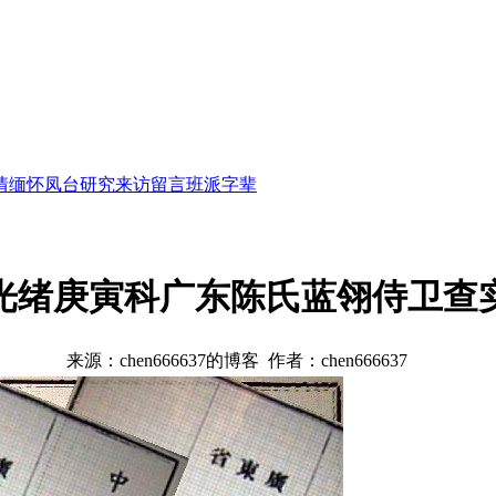
情缅怀
凤台研究
来访留言
班派字辈
光绪庚寅科广东陈氏蓝翎侍卫查
来源：chen666637的博客 作者：chen666637