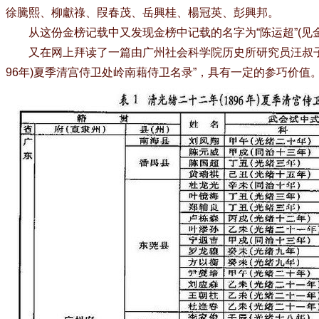
徐騰熙、柳獻祿、叚春茂、岳興桂、楊冠英、彭興邦。
从这份金榜记载中又发现金榜中记载的名字为“陈运超”(见金
又在网上拜读了一篇由广州社会科学院历史所研究员汪叔子写的
96年)夏季清宫侍卫处岭南