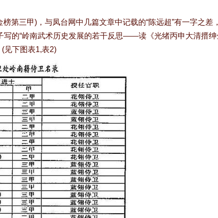
榜第三甲)，与凤台网中几篇文章中记载的“陈远超”有一字之差
“岭南武术历史发展的若干反思——读《光绪丙申大清搢绅全书·
藉侍卫名录”，具有一定的参