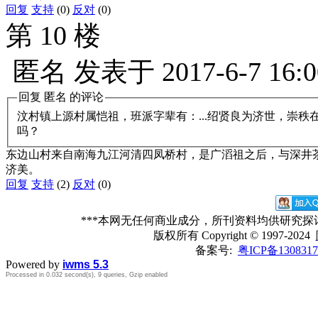
回复
支持
(0)
反对
(0)
第 10 楼
匿名
发表于
2017-6-7 16:0
回复
匿名
的评论
汶村镇上源村属恺祖，班派字辈有：...绍贤良为济世，崇秩
吗？
东边山村来自南海九江河清四凤桥村，是广滔祖之后，与深井茶
济美。
回复
支持
(2)
反对
(0)
***本网无任何商业成分，所刊资料均供研究
版权所有
Copyright © 1997-2024
备案号:
粤ICP备1308317
Powered by
iwms 5.3
Processed in 0.032 second(s), 9 queries, Gzip enabled