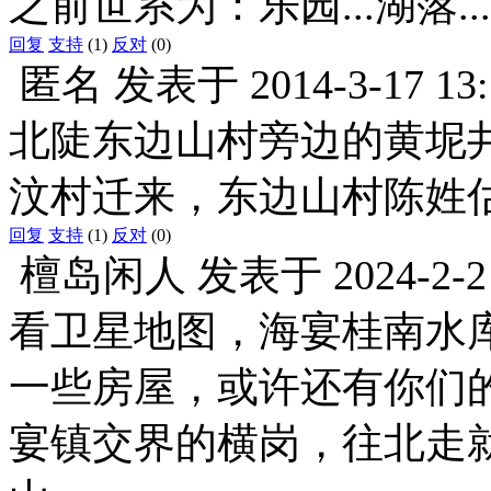
之前世系为：乐园...湖落...静
回复
支持
(1)
反对
(0)
匿名
发表于
2014-3-17 13
北陡东边山村旁边的黄坭
汶村迁来，东边山村陈姓
回复
支持
(1)
反对
(0)
檀岛闲人
发表于
2024-2-2
看卫星地图，海宴桂南水
一些房屋，或许还有你们
宴镇交界的横岗，往北走就