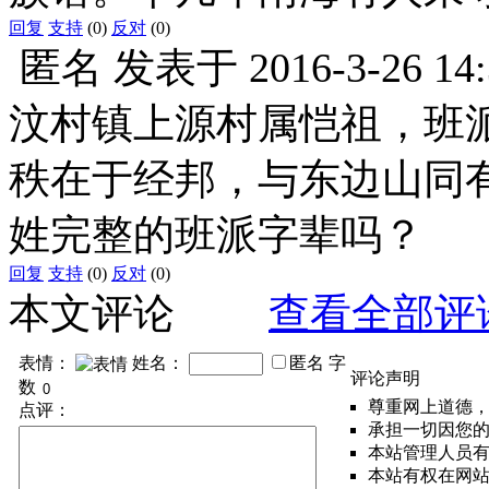
回复
支持
(0)
反对
(0)
匿名
发表于
2016-3-26 14
汶村镇上源村属恺祖，班派
秩在于经邦，与东边山同有
姓完整的班派字辈吗？
回复
支持
(0)
反对
(0)
本文评论
查看全部评
表情：
姓名：
匿名
字
评论声明
数
尊重网上道德
点评：
承担一切因您
本站管理人员
本站有权在网