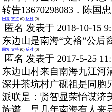
转告13670298083，陈
回复
支持
(0)
反对
(0)
匿名
发表于
2018-10-15 9
东边山是南海“文裕”公后
回复
支持
(0)
反对
(0)
匿名
发表于
2017-5-25 11
东边山村来自南海九江河
深井茶坑村广砚祖是同胞兄
派联是：贤智显荣怡谋济
族谱。早几年南海有人来