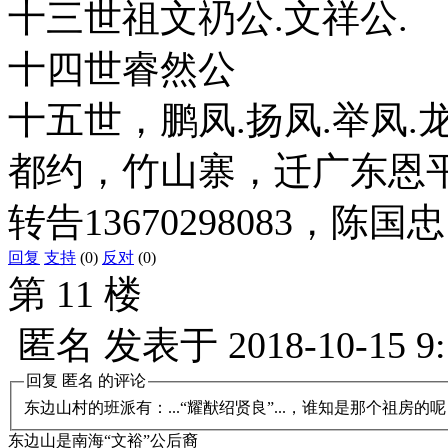
十三世祖文礽公.文祥公.
十四世睿然公
十五世，鹏凤.扬凤.举凤
都约，竹山寨，迁广东恩
转告13670298083，陈
回复
支持
(0)
反对
(0)
第 11 楼
匿名
发表于
2018-10-15 9
回复
匿名
的评论
东边山村的班派有：...“耀猷绍贤良”...，谁知是那个祖房的
东边山是南海“文裕”公后裔