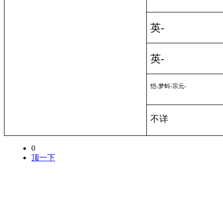
英
-
英
-
恺
-
梦蚪
-
宗元
-
不详
0
顶一下