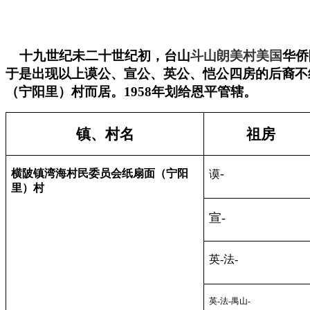
十九世纪未二十世纪初，台山
斗山朗美村美国
华侨
于是出现以上谟公、宣公、英公、恺公四房的后裔不
（宁阳里）村而居。
1958
年划给恩平管辖。
镇、村名
祖房
-
横陂镇湾海村民委员会纸扇面（宁阳
谟
里）村
宣
-
英
-
法
-
英
-
法
-
禺山
-