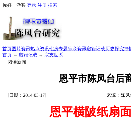
你好，游客
登录
注册
搜索
首页
图片资讯
热点资讯
七房专题
宗亲资讯
谱籍记载
历史探究
抒
首页
→
谱籍记载
→
宗支世系
阅读新闻
恩平市陈凤台后
[日期：2014-03-17]
来源：陈凤
恩平横陂纸扇