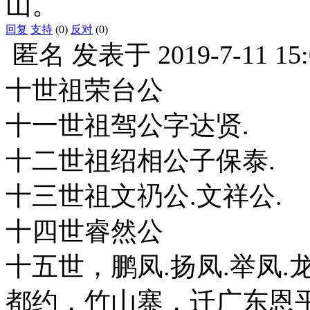
山。
回复
支持
(0)
反对
(0)
匿名
发表于
2019-7-11 15
十世祖荣台公
十一世祖驾公字达贤.
十二世祖绍相公子保泰.
十三世祖文礽公.文祥公.
十四世睿然公
十五世，鹏凤.扬凤.举凤
都约，竹山寨，迁广东恩