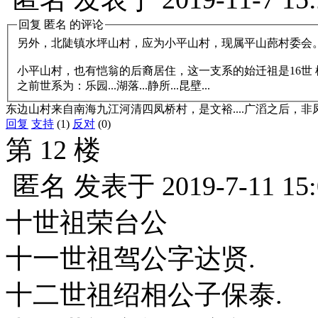
回复
匿名
的评论
另外，北陡镇水坪山村，应为小平山村，现属平山蓢村委会
小平山村，也有恺翁的后裔居住，这一支系的始迁祖是16世 
之前世系为：乐园...湖落...静所...昆壁...
东边山村来自南海九江河清四凤桥村，是文裕....广滔之后，非
回复
支持
(1)
反对
(0)
第 12 楼
匿名
发表于
2019-7-11 15
十世祖荣台公
十一世祖驾公字达贤.
十二世祖绍相公子保泰.