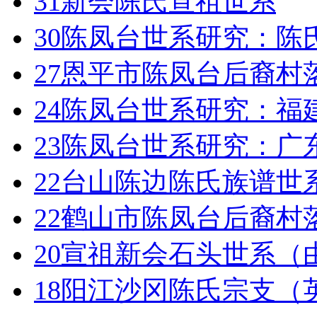
31
新会陈氏宣祖世系
30
陈凤台世系研究：陈
27
恩平市陈凤台后裔村
24
陈凤台世系研究：福
23
陈凤台世系研究：广
22
台山陈边陈氏族谱世
22
鹤山市陈凤台后裔村
20
宣祖新会石头世系（
18
阳江沙冈陈氏宗支（英