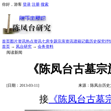
你好，游客
登录
注册
搜索
首页
图片资讯
热点资讯
七房专题
宗亲资讯
谱籍记载
历史探究
抒
首页
→
凤台研究
→
会务资料
阅读新闻
《陈凤台古墓宗
[日期：2013-03-11]
来源：陈凤台历史
接
《陈凤台古墓