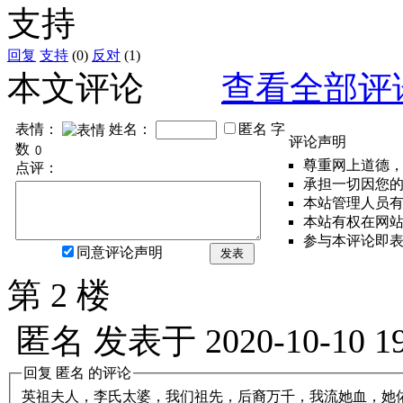
支持
回复
支持
(0)
反对
(1)
本文评论
查看全部评
表情：
姓名：
匿名
字
评论声明
数
尊重网上道德
点评：
承担一切因您
本站管理人员
本站有权在网
参与本评论即
同意评论声明
发表
第 2 楼
匿名
发表于
2020-10-10 1
回复
匿名
的评论
英祖夫人，李氏太婆，我们祖先，后裔万千，我流她血，她