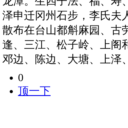
龙潭。生四子法、福、寿
泽申迁冈州石步，李氏夫
散布在台山都斛麻园、古
逢、三江、松子岭、上阁
邓边、陈边、大塘、上泽
0
顶一下