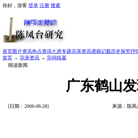
你好，游客
登录
注册
搜索
首页
图片资讯
热点资讯
七房专题
宗亲资讯
谱籍记载
历史探究
抒
首页
→
宗亲资讯
→
宗祠祖墓
阅读新闻
广东鹤山发
[日期：2006-08-28]
来源：陈凤