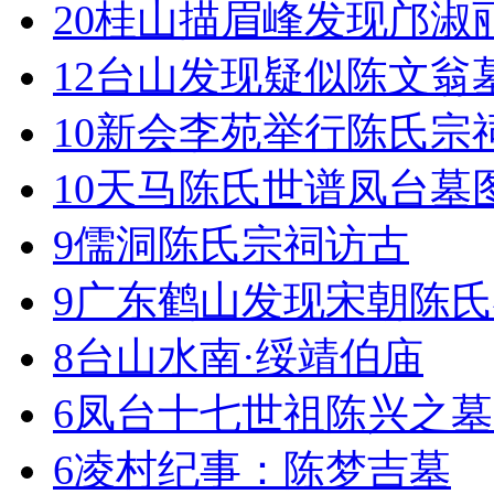
20
桂山描眉峰发现邝淑
12
台山发现疑似陈文翁
10
新会李苑举行陈氏宗
10
天马陈氏世谱凤台墓
9
儒洞陈氏宗祠访古
9
广东鹤山发现宋朝陈氏
8
台山水南·绥靖伯庙
6
凤台十七世祖陈兴之墓
6
凌村纪事：陈梦吉墓