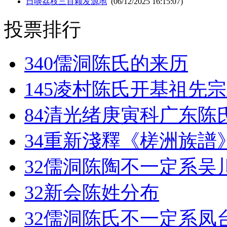
日啖荔枝三百颗发源地
(06/12/2025 16:15:07)
投票排行
340
儒洞陈氏的来历
145
凌村陈氏开基祖先宗
84
清光绪庚寅科广东陈
34
重新淺釋《槎洲族譜
32
儒洞陈陶不一定系吴
32
新会陈姓分布
32
儒洞陈氏不一定系凤