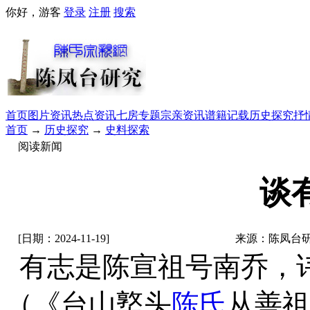
你好，游客
登录
注册
搜索
首页
图片资讯
热点资讯
七房专题
宗亲资讯
谱籍记载
历史探究
抒
首页
→
历史探究
→
史料探索
阅读新闻
谈
[日期：2024-11-19]
来源：陈凤台
有志是陈宣祖号南乔，
（《台山墪头
陈氏
从
善祖