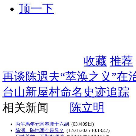
顶一下
收藏
推荐
再谈陈遇夫“萃涣之义”在
台山新屋村命名史迹追踪
相关新闻
陈立明
丙午馬年元宵春聯十六副
(03月09日)
陈润、陈恺哪个是兄？
(12/31/2025 10:13:47)