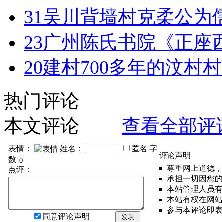
31
吴川背墙村克柔公为
23
广州陈氏书院《正座
20
建村700多年的汶村
热门评论
本文评论
查看全部评
表情：
姓名：
匿名
字
评论声明
数
尊重网上道德
点评：
承担一切因您
本站管理人员
本站有权在网
参与本评论即
同意评论声明
发表