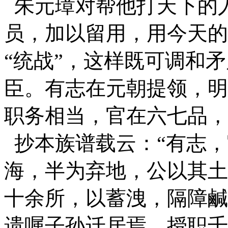
朱元璋对帮他打天下的
员，加以留用，用
今天的
“统战”，这样既可调和
臣。有志在元朝提领，明
职务
相当，官在六七品，
抄本族谱载云：“有志，
海，半为弃地，
公以其土
十余所，以蓄洩，隔障鹹
遗嘱子孙迁居焉，授职千