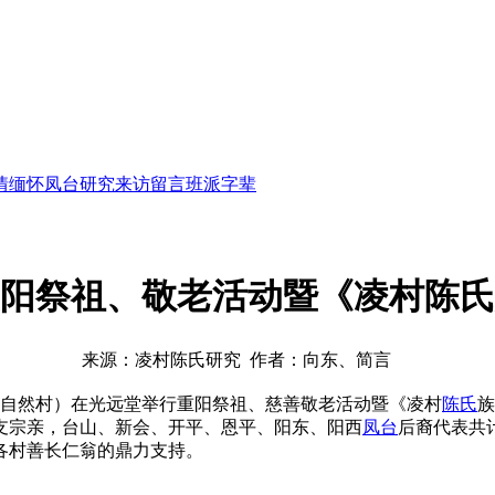
情缅怀
凤台研究
来访留言
班派字辈
阳祭祖、敬老活动暨《凌村陈氏
来源：凌村陈氏研究 作者：向东、简言
自然村）在光远堂举行重阳祭祖、慈善敬老活动暨《凌村
陈氏
族
支宗亲，台山、新会、开平、恩平、阳东、阳西
凤台
后裔代表共
各村善长仁翁的鼎力支持。