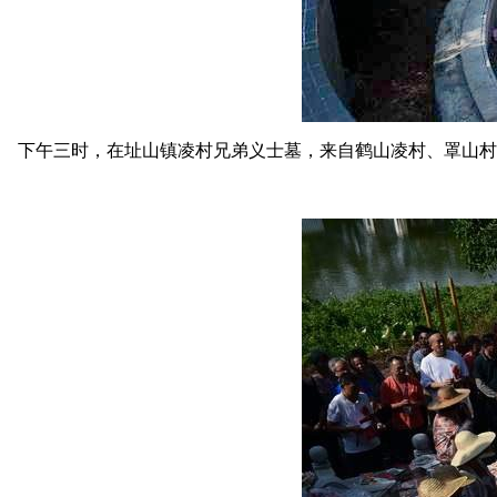
下午三时，在址山镇凌村兄弟义士墓，来自鹤山凌村、罩山村