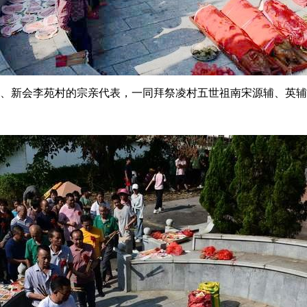
、新会李苑村的宗亲代表，一同拜祭凌村五世祖南宋源辅、英辅