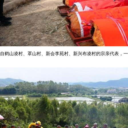
自鹤山凌村、罩山村、新会李苑村、新兴布凌村的宗亲代表，一