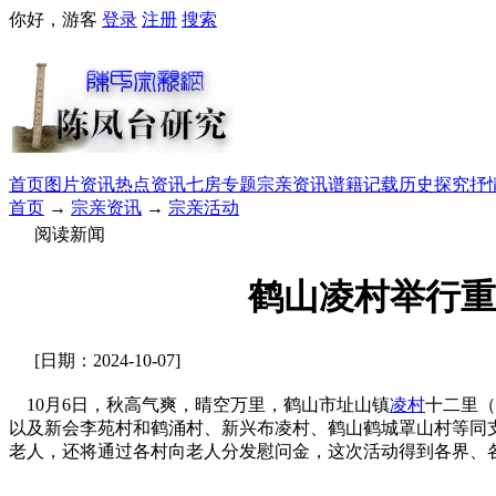
你好，游客
登录
注册
搜索
首页
图片资讯
热点资讯
七房专题
宗亲资讯
谱籍记载
历史探究
抒
首页
→
宗亲资讯
→
宗亲活动
阅读新闻
鹤山凌村举行重
[日期：2024-10-07]
10月6日，秋高气爽，晴空万里，鹤山市址山镇
凌村
十二里（
以及
新会李苑村和鹤涌村、新兴布凌村、鹤山鹤城罩山村等同
老人，还将通过各村向老人分发慰问金，这次活动得到各界、