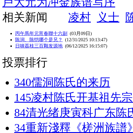
卢大元为冲金族谱写序
相关新闻
凌村
义士
丙午馬年元宵春聯十六副
(03月09日)
陈润、陈恺哪个是兄？
(12/31/2025 10:13:47)
日啖荔枝三百颗发源地
(06/12/2025 16:15:07)
投票排行
340
儒洞陈氏的来历
145
凌村陈氏开基祖先宗
84
清光绪庚寅科广东陈
34
重新淺釋《槎洲族譜