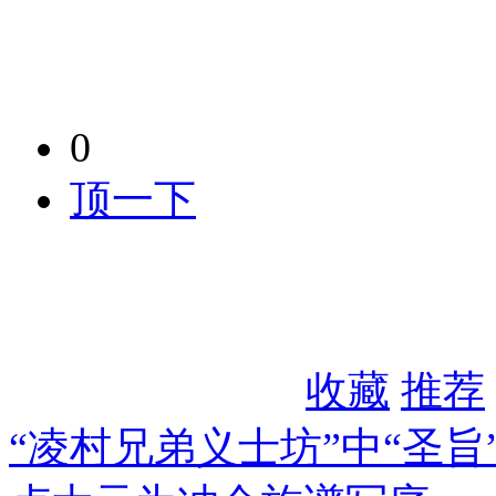
0
顶一下
收藏
推荐
“凌村兄弟义士坊”中“圣旨