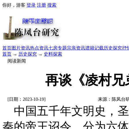
你好，游客
登录
注册
搜索
首页
图片资讯
热点资讯
七房专题
宗亲资讯
谱籍记载
历史探究
抒
首页
→
历史探究
→
史料探索
阅读新闻
再谈《凌村兄
[日期：2023-10-19]
来源：陈凤台
中国五千年文明史，圣
秦的帝王诏令，
分为六体