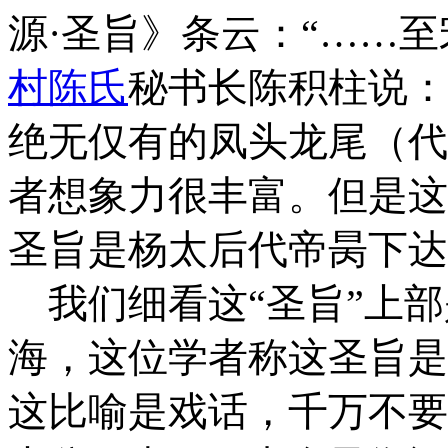
源·圣旨》条云：
“……
村
陈氏
秘书长陈积柱说：
绝无仅有的凤头龙尾（代
者想象力很丰富。但是这
圣
旨是杨太后代帝昺下达
我们细看这“圣旨”上部
海，这位学者
称这圣旨是
这比喻是戏话，千万不要