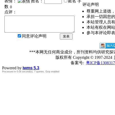
表情：
姓名：
匿名
字
评论声明
数
尊重网上道德
点评：
承担一切因您
本站管理人员
本站有权在网
参与本评论即
同意评论声明
发表
***本网无任何商业成分，所刊资料均供研究
版权所有
Copyright © 1997-2024
备案号:
粤ICP备1308317
Powered by
iwms 5.3
Processed in 0.04 second(s), 7 queries, Gzip enabled