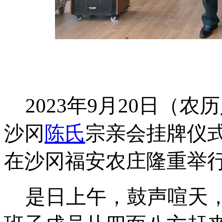
2023
年
9
月
20
日（农历
沙冈
陈氏
宗亲会挂牌仪
在沙冈福安农庄隆重举
是日上午，鼓声喧天