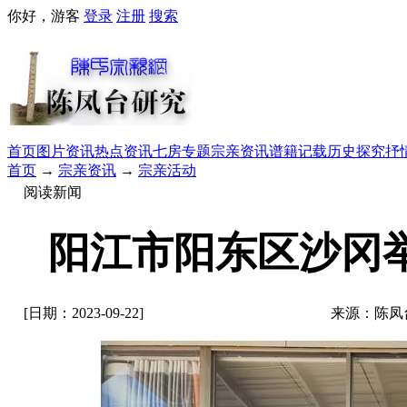
你好，游客
登录
注册
搜索
首页
图片资讯
热点资讯
七房专题
宗亲资讯
谱籍记载
历史探究
抒
首页
→
宗亲资讯
→
宗亲活动
阅读新闻
阳江市阳东区沙冈
[日期：2023-09-22]
来源：陈凤