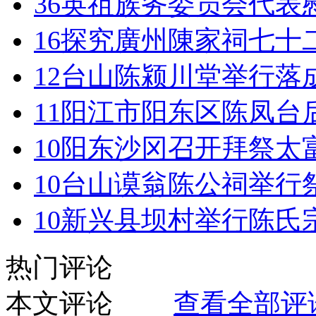
36
英祖族务委员会代表
16
探究廣州陳家祠七十
12
台山陈颍川堂举行落
11
阳江市阳东区陈凤台
10
阳东沙冈召开拜祭太
10
台山谟翁陈公祠举行
10
新兴县坝村举行陈氏
热门评论
本文评论
查看全部评