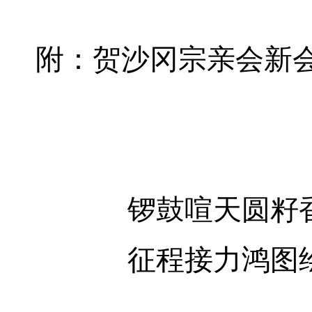
附：贺沙冈宗亲会新
锣鼓喧天圆籽
征程接力鸿图