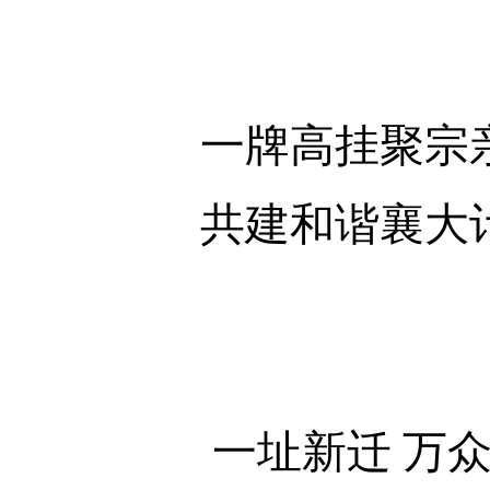
一牌高挂聚宗
共建和谐襄大
一址新迁
万