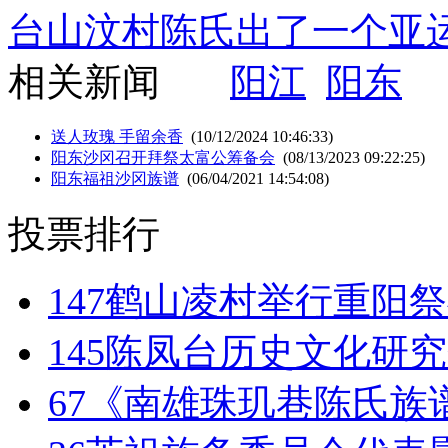
台山汶村陈氏出了一个亚
相关新闻
阳江
阳东
送人玫瑰 手留余香
(10/12/2024 10:46:33)
阳东沙冈召开拜祭太富公筹备会
(08/13/2023 09:22:25)
阳东福祖沙冈族谱
(06/04/2021 14:54:08)
投票排行
147
鹤山凌村举行重阳祭
145
陈凤台历史文化研究
67
《南雄珠玑巷陈氏族