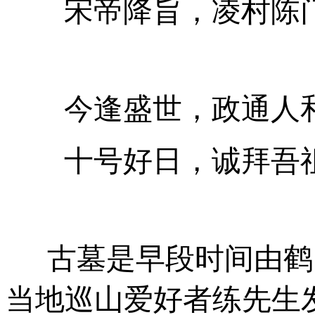
宋帝降旨，凌村陈
今逢盛世，政通人
十号好日，诚拜吾
古墓是早段时间由鹤
当地巡山爱好者练先生