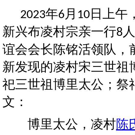
年
月
日上午
2023
6
10
新兴布凌村宗亲一行
8
谊会会长陈铭活领队，
新发现的凌村宋三世祖
祀三世祖博里太公；祭
文：
博里太公，凌村
陈