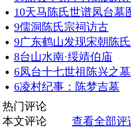
10
天马陈氏世谱凤台墓
9
儒洞陈氏宗祠访古
9
广东鹤山发现宋朝陈氏
8
台山水南·绥靖伯庙
6
凤台十七世祖陈兴之墓
6
凌村纪事：陈梦吉墓
热门评论
本文评论
查看全部评