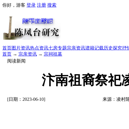
你好，游客
登录
注册
搜索
首页
图片资讯
热点资讯
七房专题
宗亲资讯
谱籍记载
历史探究
抒
首页
→
宗亲资讯
→
宗祠祖墓
阅读新闻
汴南祖裔祭祀
[日期：2023-06-10]
来源：凌村