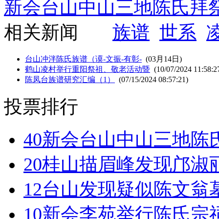
新会台山中山三地陈氏拜
相关新闻
族谱
世系
台山冲泮陈氏族谱（谟-文振-有彰-
(03月14日)
鹤山凌村举行重阳祭祖、敬老活动暨
(10/07/2024 11:58:2
陈凤台族谱研究汇编（1）
(07/15/2024 08:57:21)
投票排行
40
新会台山中山三地陈
20
桂山描眉峰发现邝淑
12
台山发现疑似陈文翁
10
新会李苑举行陈氏宗