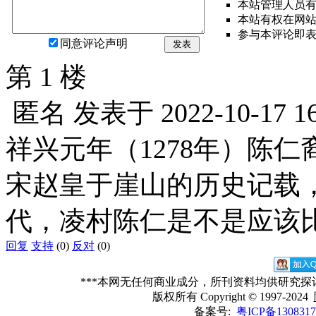
本站管理人员
本站有权在网
参与本评论即
同意评论声明
发表
第 1 楼
匿名
发表于
2022-10-17 1
祥兴元年（1278年）陈
宋赵皇于崖山的历史记载
代，凌村陈仁是不是应该
回复
支持
(0)
反对
(0)
***本网无任何商业成分，所刊资料均供研究
版权所有
Copyright © 1997-2024
备案号:
粤ICP备1308317