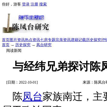
你好，游客
登录
注册
搜索
首页
图片资讯
热点资讯
七房专题
宗亲资讯
谱籍记载
历史探究
抒
首页
→
历史探究
→
凤台研究
阅读新闻
与经纬兄弟探讨陈
[日期：2022-10-01]
来源：陈凤台
陈
凤台
家族南迁，主