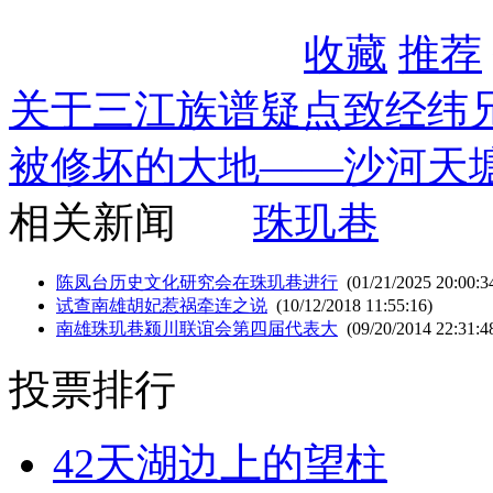
收藏
推荐
关于三江族谱疑点致经纬
被修坏的大地——沙河天
相关新闻
珠玑巷
陈凤台历史文化研究会在珠玑巷进行
(01/21/2025 20:00:3
试查南雄胡妃惹祸牵连之说
(10/12/2018 11:55:16)
南雄珠玑巷颍川联谊会第四届代表大
(09/20/2014 22:31:4
投票排行
42
天湖边上的望柱