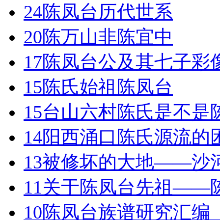
24
陈凤台历代世系
20
陈万山非陈宜中
17
陈凤台公及其七子彩
15
陈氏始祖陈凤台
15
台山六村陈氏是不是
14
阳西涌口陈氏源流的
13
被修坏的大地——沙
11
关于陈凤台先祖——
10
陈凤台族谱研究汇编