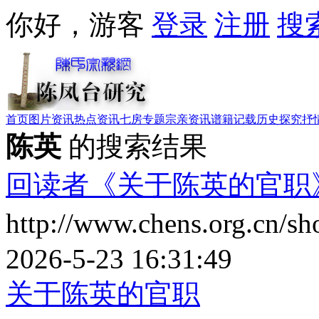
你好，游客
登录
注册
搜
首页
图片资讯
热点资讯
七房专题
宗亲资讯
谱籍记载
历史探究
抒
陈英
的搜索结果
回读者《关于陈英的官职
http://www.chens.org.cn/
2026-5-23 16:31:49
关于陈英的官职