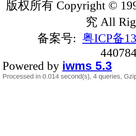
版权所有
Copyright © 1
究 All Ri
备案号:
粤ICP备13
44078
Powered by
iwms 5.3
Processed in 0.014 second(s), 4 queries, Gzi