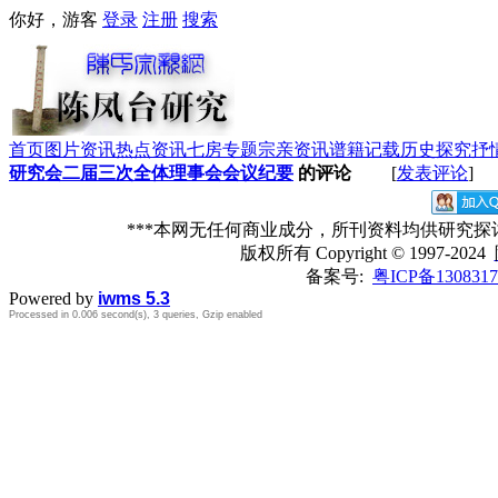
你好，游客
登录
注册
搜索
首页
图片资讯
热点资讯
七房专题
宗亲资讯
谱籍记载
历史探究
抒
研究会二届三次全体理事会会议纪要
的评论
[
发表评论
]
***本网无任何商业成分，所刊资料均供研究
版权所有
Copyright © 1997-2024
备案号:
粤ICP备1308317
Powered by
iwms 5.3
Processed in 0.006 second(s), 3 queries, Gzip enabled