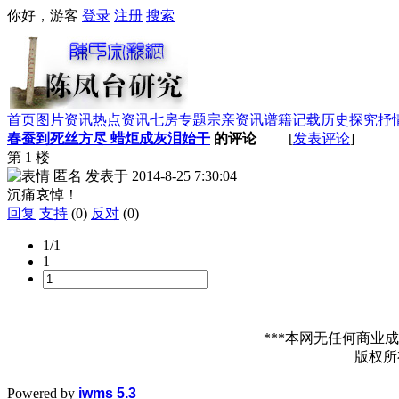
你好，游客
登录
注册
搜索
首页
图片资讯
热点资讯
七房专题
宗亲资讯
谱籍记载
历史探究
抒
春蚕到死丝方尽 蜡炬成灰泪始干
的评论
[
发表评论
]
第 1 楼
匿名
发表于
2014-8-25 7:30:04
沉痛哀悼！
回复
支持
(0)
反对
(0)
1/1
1
***本网无任何商
版权
Powered by
iwms 5.3