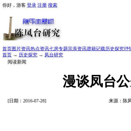
你好，游客
登录
注册
搜索
首页
图片资讯
热点资讯
七房专题
宗亲资讯
谱籍记载
历史探究
抒
首页
→
历史探究
→
凤台研究
阅读新闻
漫谈凤台公
[日期：2016-07-28]
来源：陈