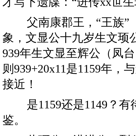
才写下遗牒：“进传
xx
世生
父南康郡王，“王族
象，文显公十九岁生文顼
939
年生文显至辉公（凤台
则
939+20x11
是
1159
年，与
接近！
是
1159
还是
1149
？有
鉴。