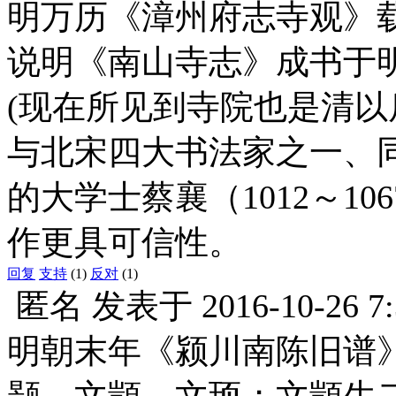
明万历《漳州府志寺观》
说明《南山寺志》成书于明永乐
(现在所见到寺院也是清以
与北宋四大书法家之一、
的大学士蔡襄（1012～10
作更具可信性。
回复
支持
(1)
反对
(1)
匿名
发表于
2016-10-26 7
明朝末年《颍川南陈旧谱
颢、文顗、文顼；文顗生