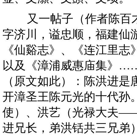
又一帖子（作者陈百
字济川，谥忠顺，福建仙
《仙谿志》、《连江里志
以及《漳浦威惠庙集》…
（原文如此）：陈洪进是
开漳圣王陈元光的十代孙
使）、洪艺（光禄大夫—
进兄长，弟洪铦共三兄弟