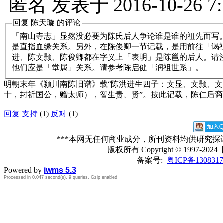
匿名
发表于
2016-10-26 7
回复
陈天璇
的评论
「南山寺志」显然没必要为陈氏后人争论谁是谁的祖先而写
是直指血缘关系。另外，在陈俊卿一节记载，是用前往「谒
进、陈文颢、陈俊卿都在字义上「表明」是陈邕的后人。请
他们应是「堂属」关系。请参考陈启健「润祖世系」。
明朝末年《颍川南陈旧谱》载“陈洪进生四子：文显、文颢、
十，封祈国公，赠太师），智生贵、贤”。按此记载，陈仁后
回复
支持
(1)
反对
(1)
***本网无任何商业成分，所刊资料均供研究
版权所有
Copyright © 1997-2024
备案号:
粤ICP备1308317
Powered by
iwms 5.3
Processed in 0.047 second(s), 9 queries, Gzip enabled