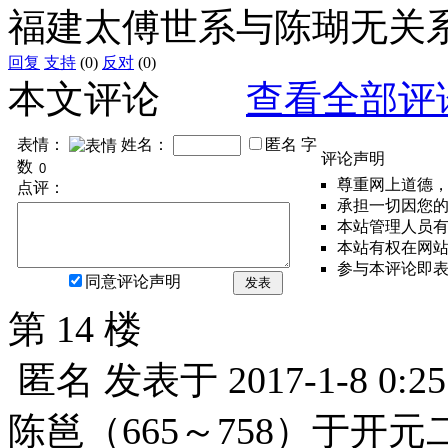
福建太傅世系与陈瑚无关
回复
支持
(0)
反对
(0)
本文评论
查看全部评
表情：
姓名：
匿名
字
评论声明
数
尊重网上道德
点评：
承担一切因您
本站管理人员
本站有权在网
参与本评论即
同意评论声明
发表
第 14 楼
匿名
发表于
2017-1-8 0:25
陈邕（665～758）于开