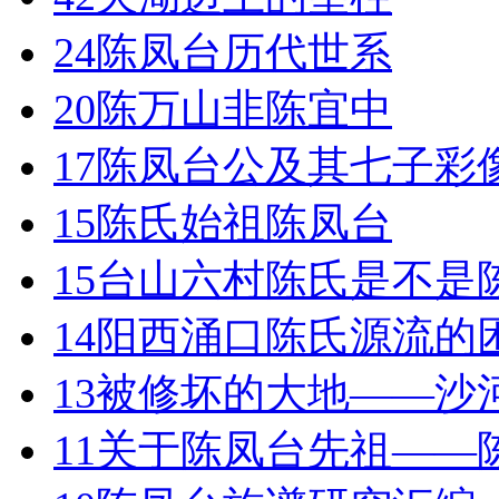
24
陈凤台历代世系
20
陈万山非陈宜中
17
陈凤台公及其七子彩
15
陈氏始祖陈凤台
15
台山六村陈氏是不是
14
阳西涌口陈氏源流的
13
被修坏的大地——沙
11
关于陈凤台先祖——