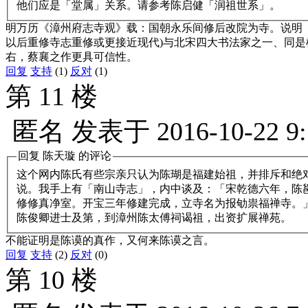
他们应是「堂属」关系。请参考陈启健「润祖世系」。
明万历《漳州府志寺观》载：国朝永乐间修后改院为寺。说明《南山
以后重修寺志重修或更接近现代)与北宋四大书法家之一、同是枫亭
右，蔡襄之作更具可信性。
回复
支持
(1)
反对
(1)
第 11 楼
匿名
发表于
2016-10-22 9
回复
陈天璇
的评论
这个网内陈氏有些宗亲只认为陈瑚是福建始祖，并排斥和绝
说。我手上有「南山寺志」，内中谈及：「宋乾德六年，陈
修修真净室。开宝三年修建完成，立寺名为报劬祟福禅寺。
陈俊卿进士及第，到漳州陈太傅祠谒祖，出资扩展禅苑。
不能证明是陈谟的真作，又何来陈谟之言。
回复
支持
(2)
反对
(0)
第 10 楼