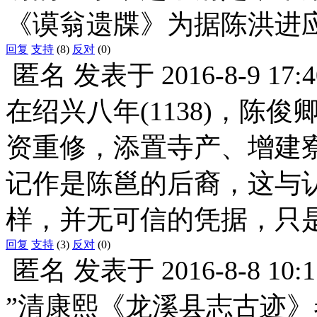
《谟翁遗牒》为据陈洪进
回复
支持
(8)
反对
(0)
匿名
发表于
2016-8-9 17:4
在绍兴八年(1138)，陈
资重修，添置寺产、增建
记作是陈邕的后裔，这与
样，并无可信的凭据，只
回复
支持
(3)
反对
(0)
匿名
发表于
2016-8-8 10:1
”清康熙《龙溪县志古迹》