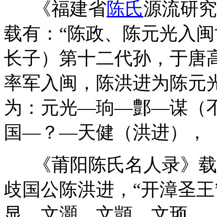
《福建省
陈氏
源流研究
载有：“陈政、陈元光入闽
长子）第十二代孙，于唐
率军入闽，陈洪进为陈元
为：元光—珦—鄷—谋（不
国—？—天健（洪进），
《莆阳陈氏名人录》载
歧国公陈洪进，“开漳圣王
显、文灝、文顗、文顼。