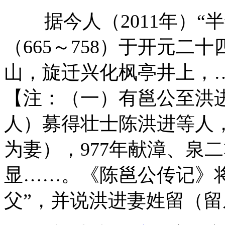
据今人（
2011
年）“
（
665
～
758
）于开元二十
山，旋迁兴化枫亭井上，
【注：（一）有邕公至洪
人）募得壮士陈洪进等人，
为妻），
977
年献漳、泉二
显……。《陈邕公传记》将
父”，并说洪进妻姓留（