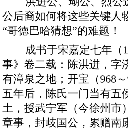
洪进公、瑚公、烈公
公后裔如何将这些关键人
“哥徳巴哈猜想”的难题！
成书于宋嘉定七年（
事》卷二载：陈洪进，字
有漳泉之地；开宝（
968
～
五年后，陈氏一门当有五
土，授武宁军（今徐州市
章事，封歧国公，累赠南