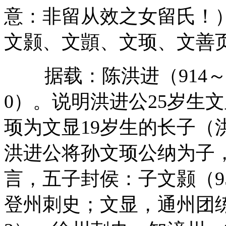
意：非留从效之女留氏！
文颢、文顗、文顼、文善
据载：陈洪进（
914
0
）。说明洪进公
25
岁生文
顼为文显
19
岁生的长子（
洪进公将孙文顼公纳为子
言，五子封侯：子文颢（
9
登州刺史；文显，通州团