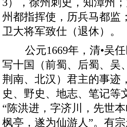
3
），徐州刺史，知漳州；
州都指挥使，历兵马都监
卫大将军致仕（退休）。
公元
1669
年，清•吴
写十国（前蜀、后蜀、吴
荆南、北汉）君主的事迹
史、野史、地志、笔记等
“陈洪进，字济川，先世
枫亭，遂为仙游人”。有