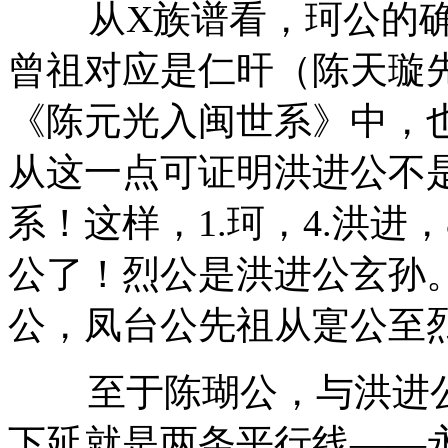
从
X
族谱看，珂公的
曾祖对应是仁旰（陈天璇先
《陈元光入闽世系》中，也
从这一点可证明洪进公不
系！这样，
1.
珂，
4.
洪进，
公了！烈公是洪进公玄孙
公，凤台公先祖从寔公至
至于陈瑚公，与洪进
下延就是两条平行线——