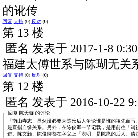
的讹传
回复
支持
(0)
反对
(0)
第 13 楼
匿名
发表于
2017-1-8 0:30
福建太傅世系与陈瑚无关
回复
支持
(0)
反对
(0)
第 12 楼
匿名
发表于
2016-10-22 9
回复
陈天璇
的评论
「南山寺志」显然没必要为陈氏后人争论谁是谁的祖先而写
是直指血缘关系。另外，在陈俊卿一节记载，是用前往「谒
进、陈文颢、陈俊卿都在字义上「表明」是陈邕的后人。请