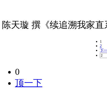
陈天璇 撰《续追溯我家直
1
2
下
0
顶一下