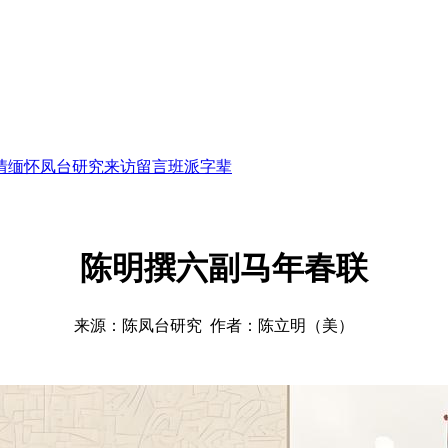
情缅怀
凤台研究
来访留言
班派字辈
陈明撰六副马年春联
来源：陈凤台研究 作者：陈立明（美）