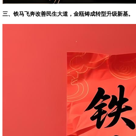
三、铁马飞奔改善民生大道，金瓯铸成转型升级新基。