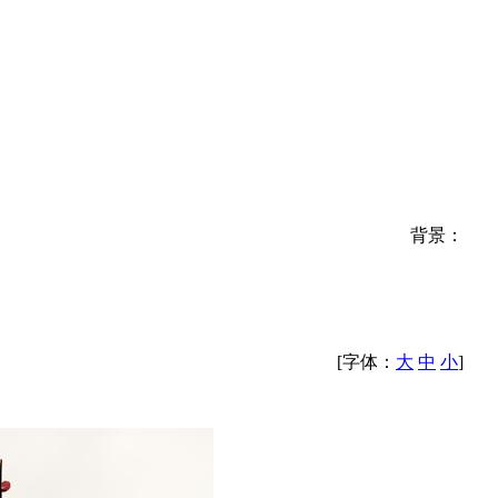
背景：
[字体：
大
中
小
]