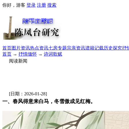
你好，游客
登录
注册
搜索
首页
图片资讯
热点资讯
七房专题
宗亲资讯
谱籍记载
历史探究
抒
首页
→
抒情缅怀
→
诗词歌赋
阅读新闻
[日期：2026-01-28]
一、春风得意来白马，冬雪傲成见红梅。