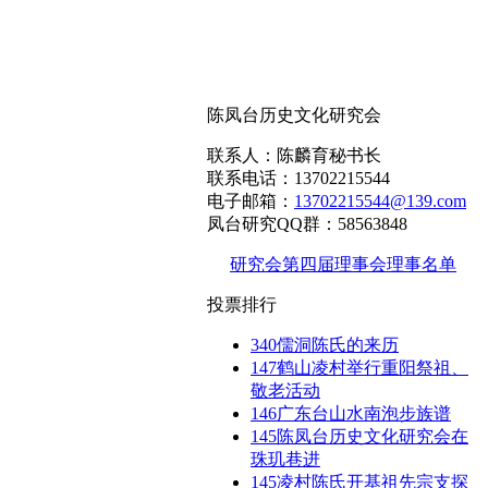
陈凤台历史文化研究会
联系人：陈麟育秘书长
联系电话：13702215544
电子邮箱：
13702215544@139.com
凤台研究QQ群：58563848
研究会第四届理事会理事名单
投票排行
340
儒洞陈氏的来历
147
鹤山凌村举行重阳祭祖、
敬老活动
146
广东台山水南泡步族谱
145
陈凤台历史文化研究会在
珠玑巷进
145
凌村陈氏开基祖先宗支探