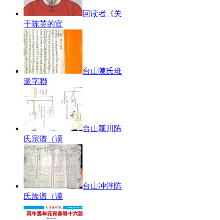
回读者《关
于陈英的官
台山陳氏班
派字聯
台山颖川陈
氏宗谱（谟
台山冲泮陈
氏族谱（谟