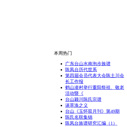
本周热门
广东台山水南泡步族谱
陈凤台历代世系
第四届会员代表大会陈土川会
长工作报
鹤山凌村举行重阳祭祖、敬老
活动暨《
台山颍川陈氏宗谱
谈萃涣之义
台山《玉怀双月刊》第49期
陈氏名联集锦
陈凤台族谱研究汇编（1）