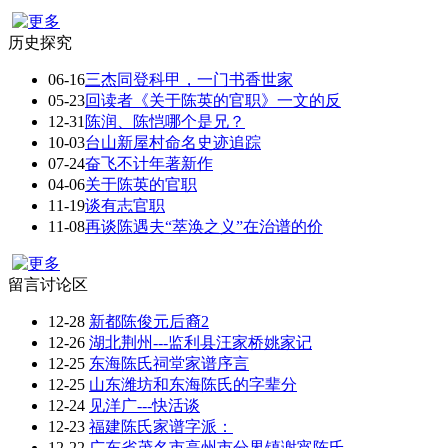
历史探究
06-16
三杰同登科甲，一门书香世家
05-23
回读者《关于陈英的官职》一文的反
12-31
陈润、陈恺哪个是兄？
10-03
台山新屋村命名史迹追踪
07-24
奋飞不计年著新作
04-06
关于陈英的官职
11-19
谈有志官职
11-08
再谈陈遇夫“萃涣之义”在治谱的价
留言讨论区
12-28
新都陈俊元后裔2
12-26
湖北荆州---监利县汪家桥姚家记
12-25
东海陈氏祠堂家谱序言
12-25
山东潍坊和东海陈氏的字辈分
12-24
见洋广---快活谈
12-23
福建陈氏家谱字派：
12-22
广东省茂名市高州市分界镇谢宵陈氏