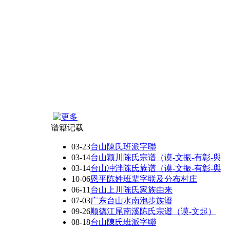
谱籍记载
03-23
台山陳氏班派字聯
03-14
台山颖川陈氏宗谱（谟-文振-有彰-與
03-14
台山冲泮陈氏族谱（谟-文振-有彰-與
10-06
恩平陈姓班辈字联及分布村庄
06-11
台山上川陈氏家族由来
07-03
广东台山水南泡步族谱
09-26
顺德江尾南溪陈氏宗谱（谟-文起）
08-18
台山陳氏班派字聯