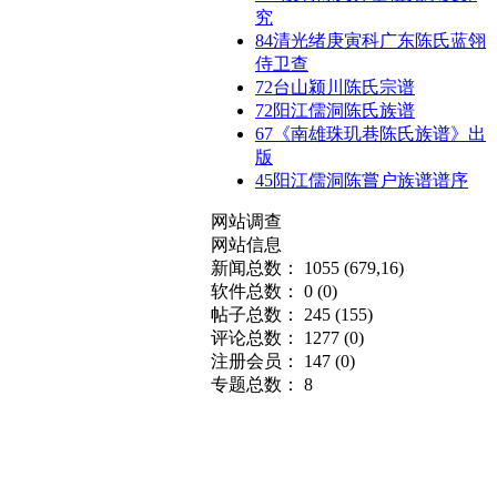
究
84
清光绪庚寅科广东陈氏蓝翎
侍卫查
72
台山颍川陈氏宗谱
72
阳江儒洞陈氏族谱
67
《南雄珠玑巷陈氏族谱》出
版
45
阳江儒洞陈嘗户族谱谱序
网站调查
网站信息
新闻总数： 1055
(679,16)
软件总数： 0
(0)
帖子总数： 245
(155)
评论总数： 1277
(0)
注册会员： 147
(0)
专题总数： 8