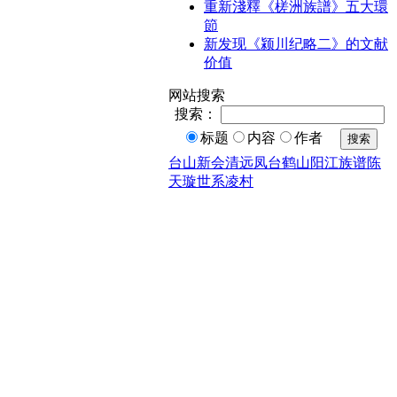
重新淺釋《槎洲族譜》五大環
節
新发现《颍川纪略二》的文献
价值
网站搜索
搜索：
标题
内容
作者
搜索
台山
新会
清远
凤台
鹤山
阳江
族谱
陈
天璇
世系
凌村