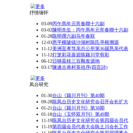
抒情缅怀
03-09
丙午馬年元宵春聯十六副
03-02
陳明先生：丙午馬年元宵春聯十六副
01-28
陈明撰六副马年春联
12-03
恩平横陂镇沙湖村陈氏寻根溯源
11-12
美洲至孝笃亲总公所第36届恳亲代表
11-12
灯笼彩花喜迎陈颍川堂剪彩
06-12
日啖荔枝三百颗发源地
03-17
陳邊古巷村英祖序(四言詩)
凤台研究
01-30
台山《颍川月刊》第40期
09-28
陈凤台历史文化研究会召开会长扩大
01-21
台山《颍川月刊》第38期
01-18
台山《玉怀双月刊》第49期
11-19
陈凤台历史文化研究会第四届会员代
11-19
第四届会员代表大会陈土川会长工作
11-19
陈凤台历史文化研究会第四届理事会