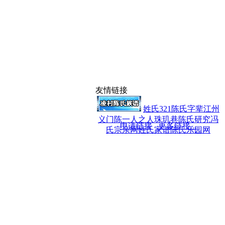
友情链接
姓氏321
陈氏字辈
江州
义门陈
一人之人
珠玑巷陈氏研究
冯
申请链接
更多链接...
氏宗亲网
姓氏家谱
陈氏乐园网