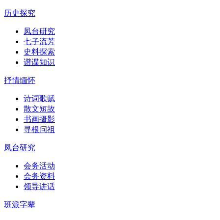
历史探究
凤台研究
七子流芳
史料探索
谱谍知识
抒情缅怀
诗词歌赋
散文短故
书画摄影
寻根问祖
凤台研究
会务活动
会务资料
领导讲话
班派字辈