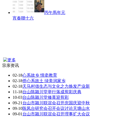
丙午馬年元
宵春聯十六
宗亲资讯
02-18
心系故乡 情牵教育
02-18
侨心系故土 绿美润家乡
02-18
天马村借生态与文化之力焕发产业新
11-18
台山陈颍川堂举行落成剪彩庆典
10-03
台山陈颍川堂修葺迎剪彩
09-21
台山市颍川联谊会召开庆国庆迎中秋
09-10
陈凤台研究会召开会议讨论天塘山水
09-01
台山市颍川联谊会召开理事扩大会议