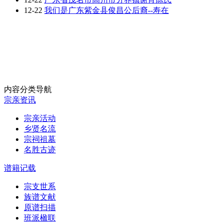
12-22
我们是广东紫金县俊昌公后裔--寿在
内容分类导航
宗亲资讯
宗亲活动
乡贤名流
宗祠祖墓
名胜古迹
谱籍记载
宗支世系
族谱文献
原谱扫描
班派楹联