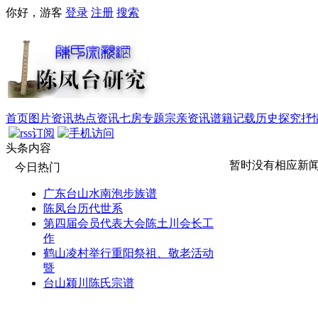
你好，游客
登录
注册
搜索
首页
图片资讯
热点资讯
七房专题
宗亲资讯
谱籍记载
历史探究
抒
头条内容
暂时没有相应新
今日热门
广东台山水南泡步族谱
陈凤台历代世系
第四届会员代表大会陈土川会长工
作
鹤山凌村举行重阳祭祖、敬老活动
暨
台山颍川陈氏宗谱