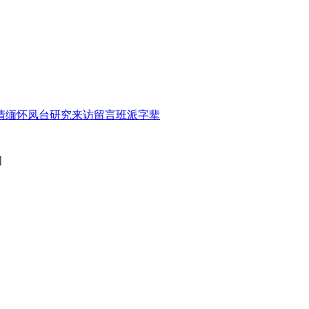
情缅怀
凤台研究
来访留言
班派字辈
闻